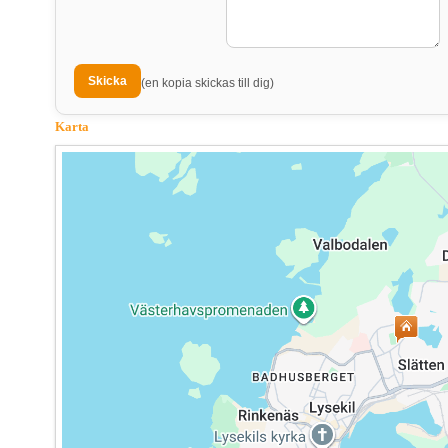
(en kopia skickas till dig)
Karta