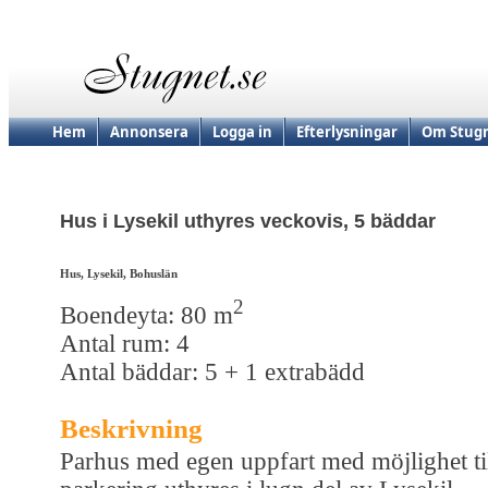
Hem
Annonsera
Logga in
Efterlysningar
Om Stugn
Hus i Lysekil uthyres veckovis, 5 bäddar
Hus, Lysekil, Bohuslän
2
Boendeyta: 80 m
Antal rum: 4
Antal bäddar: 5 + 1 extrabädd
Beskrivning
Parhus med egen uppfart med möjlighet ti