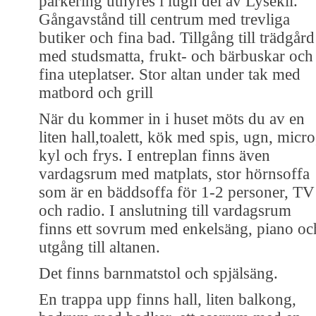
parkering uthyres i lugn del av Lysekil.
Gångavstånd till centrum med trevliga
butiker och fina bad. Tillgång till trädgård
med studsmatta, frukt- och bärbuskar och
fina uteplatser. Stor altan under tak med
matbord och grill
När du kommer in i huset möts du av en
liten hall,toalett, kök med spis, ugn, micro
kyl och frys. I entreplan finns även
vardagsrum med matplats, stor hörnsoffa
som är en bäddsoffa för 1-2 personer, TV
och radio. I anslutning till vardagsrum
finns ett sovrum med enkelsäng, piano oc
utgång till altanen.
Det finns barnmatstol och spjälsäng.
En trappa upp finns hall, liten balkong,