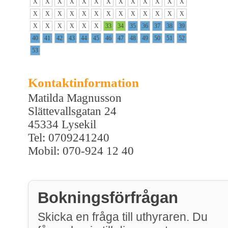
X
X
X
X
X
X
X
X
X
X
X
X
X
X
X
X
X
X
X
X
X
X
X
X
X
X
X
X
X
X
X
X
33
34
35
36
37
38
39
40
41
42
43
44
45
46
47
48
49
50
51
52
53
Kontaktinformation
Matilda Magnusson
Slättevallsgatan 24
45334 Lysekil
Tel: 0709241240
Mobil: 070-924 12 40
Bokningsförfrågan
Skicka en fråga till uthyraren. Du