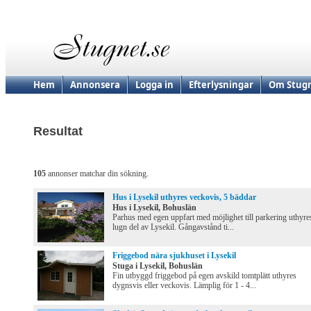
Hem
Annonsera
Logga in
Efterlysningar
Om Stugn
Resultat
105
annonser matchar din sökning.
Hus i Lysekil uthyres veckovis, 5 bäddar
Hus i Lysekil, Bohuslän
Parhus med egen uppfart med möjlighet till parkering uthyres
lugn del av Lysekil. Gångavstånd ti...
Friggebod nära sjukhuset i Lysekil
Stuga i Lysekil, Bohuslän
Fin utbyggd friggebod på egen avskild tomtplätt uthyres
dygnsvis eller veckovis. Lämplig för 1 - 4...