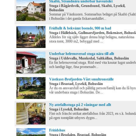
Skaftö, Strandnära underbar havsutsikt
Stuga i Rågårdsvik, Grundsund, Skaftö, Lysekil,
Bohuslän
Sommar på Västkusten. Sommarhus beläget på Skaftö (Salt
i Bohuslän i det gamla fiskarsamhället...
Fridfullt & bekvämt boende, 900 m bad
Stuga i Hällebäck, Gullmarsfjorden, Bokenäset, Bohusl
Alldeles för sig själv ligger denna högt belägna, natursköna
stora tomt, 3000 m2, bebyggd med ...
Underbar helrenoverad stuga nära till allt
Stuga i Uddevalla, Munkedal, Saltkällan, Bohuslän
En fin helrenoverad stuga. Röd med vita knutar lugnt underb
och lantligt läge, fina promenadv...
Västkust-Brofjorden-Vårt smultronställe
Stuga i Brastad, Lysekil, Bohuslän
Är du en ansvarsfull och pålitlig person/familj kan du få hyr
vår underbara stuga i Bohuslän. De...
Ny attefallsstuga på 2 våningar med allt
Stuga i Lysekil, Bohuslän
Fint och fräscht utökat attefallshus från 2023, en s.k. bolund
på egen tomtplätt uthyres dygns...
Fritidshus
Stuga i Brodalen, Brastad, Bohuslän