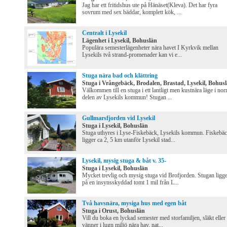
Jag har ett fritidshus ute på Hänäset(Kleva). Det har fyra
sovrum med sex bäddar, komplett kök, ...
Centralt i Lysekil
Lägenhet i Lysekil, Bohuslän
Populära semesterlägenheter nära havet I Kyrkvik mellan
Lysekils två strand-promenader kan vi e...
Stuga nära bad och klättring
Stuga i Vrångebäck, Brodalen, Brastad, Lysekil, Bohus
Välkommen till en stuga i ett lantligt men kustnära läge i nor
delen av Lysekils kommun! Stugan ...
Gullmarsfjorden vid Lysekil
Stuga i Lysekil, Bohuslän
Stuga uthyres i Lyse-Fiskebäck, Lysekils kommun. Fiskebä
ligger ca 2, 5 km utanför Lysekil stad...
Lysekil, mysig stuga & båt v. 35-
Stuga i Lysekil, Bohuslän
Mycket trevlig och mysig stuga vid Brofjorden. Stugan ligg
på en insynsskyddad tomt 1 mil från L...
Två havsnära, mysiga hus med egen båt
Stuga i Orust, Bohuslän
Vill du boka en lyckad semester med storfamiljen, släkt eller
vänner i lugn miljö nära hav, nat...