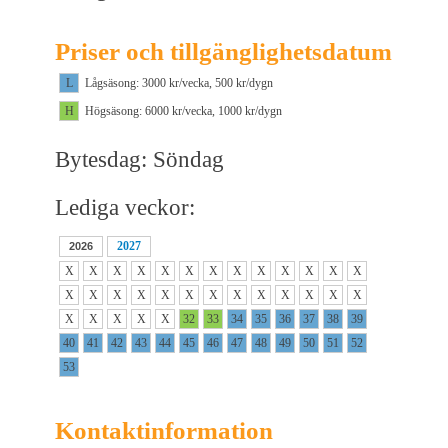
Priser och tillgänglighetsdatum
L
Lågsäsong: 3000 kr/vecka, 500 kr/dygn
H
Högsäsong: 6000 kr/vecka, 1000 kr/dygn
Bytesdag: Söndag
Lediga veckor:
2027
2026
X
X
X
X
X
X
X
X
X
X
X
X
X
X
X
X
X
X
X
X
X
X
X
X
X
X
X
X
X
X
X
32
33
34
35
36
37
38
39
40
41
42
43
44
45
46
47
48
49
50
51
52
53
Kontaktinformation