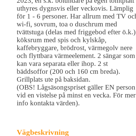
2023, en s.k. bolundare på egen tomtplätt
uthyres dygnsvis eller veckovis. Lämplig
för 1 - 6 personer. Har allrum med TV oc
wi-fi, sovrum, toa o duschrum med
tvättstuga (delas med friggebod efter ö.k.)
köksrum med spis och kylskåp,
kaffebryggare, brödrost, värmegolv nere
och flyttbara värmeelement. 2 sängar som
kan vara separata eller ihop. 2 st
bäddsoffor (200 och 160 cm breda).
Grillplats ute på baksidan.
(OBS! Lågsäsongspriset gäller EN person
vid en vistelse på minst en vecka. För mer
info kontakta värden).
Vägbeskrivning