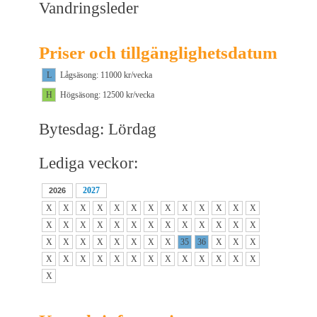
Vandringsleder
Priser och tillgänglighetsdatum
L
Lågsäsong: 11000 kr/vecka
H
Högsäsong: 12500 kr/vecka
Bytesdag: Lördag
Lediga veckor:
2027
2026
X
X
X
X
X
X
X
X
X
X
X
X
X
X
X
X
X
X
X
X
X
X
X
X
X
X
X
X
X
X
X
X
X
X
35
36
X
X
X
X
X
X
X
X
X
X
X
X
X
X
X
X
X