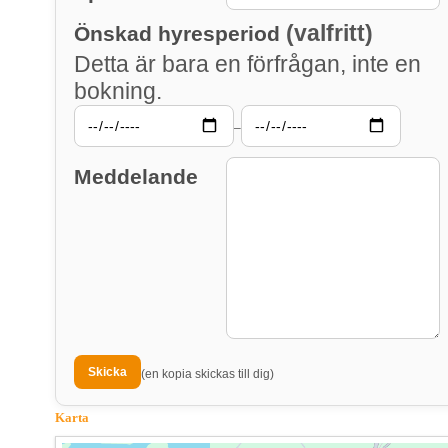
(valfritt)
Önskad hyresperiod
Detta är bara en förfrågan, inte en
bokning.
–
Meddelande
(en kopia skickas till dig)
Karta