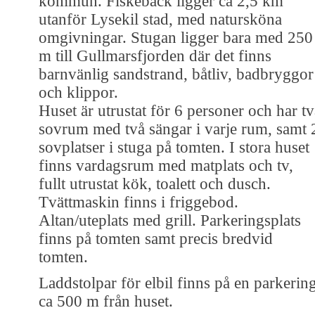
kommun. Fiskebäck ligger ca 2,5 km
utanför Lysekil stad, med natursköna
omgivningar. Stugan ligger bara med 250
m till Gullmarsfjorden där det finns
barnvänlig sandstrand, båtliv, badbryggor
och klippor.
Huset är utrustat för 6 personer och har tv
sovrum med två sängar i varje rum, samt 
sovplatser i stuga på tomten. I stora huset
finns vardagsrum med matplats och tv,
fullt utrustat kök, toalett och dusch.
Tvättmaskin finns i friggebod.
Altan/uteplats med grill. Parkeringsplats
finns på tomten samt precis bredvid
tomten.
Laddstolpar för elbil finns på en parkerin
ca 500 m från huset.