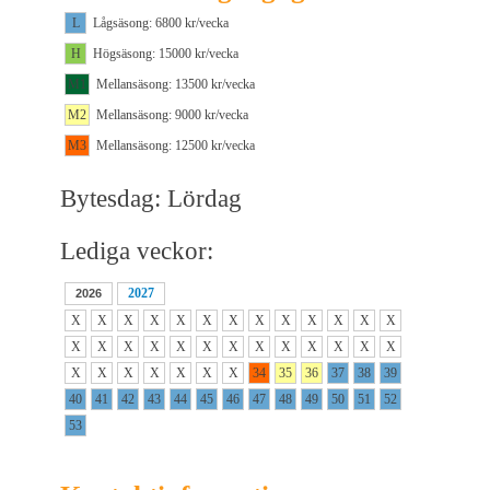
L
Lågsäsong: 6800 kr/vecka
H
Högsäsong: 15000 kr/vecka
M1
Mellansäsong: 13500 kr/vecka
M2
Mellansäsong: 9000 kr/vecka
M3
Mellansäsong: 12500 kr/vecka
Bytesdag: Lördag
Lediga veckor:
2027
2026
X
X
X
X
X
X
X
X
X
X
X
X
X
X
X
X
X
X
X
X
X
X
X
X
X
X
X
X
X
X
X
X
X
34
35
36
37
38
39
40
41
42
43
44
45
46
47
48
49
50
51
52
53