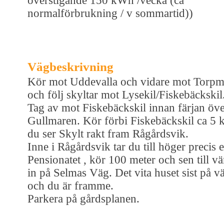
överstigande 150 kWh /vecka (ca
normalförbrukning / v sommartid))
Vägbeskrivning
Kör mot Uddevalla och vidare mot Torpm
och följ skyltar mot Lysekil/Fiskebäckskil
Tag av mot Fiskebäckskil innan färjan öv
Gullmaren. Kör förbi Fiskebäckskil ca 5 k
du ser Skylt rakt fram Rågårdsvik.
Inne i Rågårdsvik tar du till höger precis e
Pensionatet , kör 100 meter och sen till vä
in på Selmas Väg. Det vita huset sist på v
och du är framme.
Parkera på gårdsplanen.