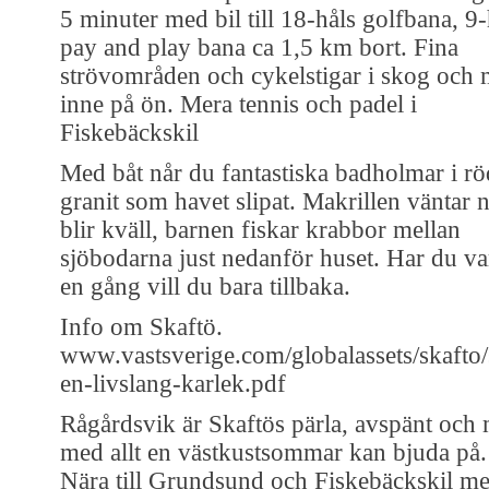
5 minuter med bil till 18-håls golfbana, 9-
pay and play bana ca 1,5 km bort. Fina
strövområden och cykelstigar i skog och
inne på ön. Mera tennis och padel i
Fiskebäckskil
Med båt når du fantastiska badholmar i rö
granit som havet slipat. Makrillen väntar n
blir kväll, barnen fiskar krabbor mellan
sjöbodarna just nedanför huset. Har du var
en gång vill du bara tillbaka.
Info om Skaftö.
www.vastsverige.com/globalassets/skafto/
en-livslang-karlek.pdf
Rågårdsvik är Skaftös pärla, avspänt och 
med allt en västkustsommar kan bjuda på.
Nära till Grundsund och Fiskebäckskil me