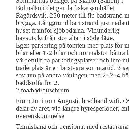
Sommarhus beläget på Skaftö (Saltön) i
Bohuslän i det gamla fiskarsamhället
Rågårdsvik. 250 meter till fin badstrand 
brygga. Långgrund barnstrand just nedan
huset framför sjöbodarna. Vidunderlig
havsutsikt från stor altan i söderläge.
Egen parkering på tomten med plats för m
bilar eller 1-2 bilar och normalstor båttrail
värdefullt då parkeringsplatser och inte m
trailerplats är en bristvara sommartid. 3 se
sovrum på andra våningen med 2+2+4 bä
bäddsoffa för 2.
2 toa/bad/duschrum.
From Juni tom Augusti, bredband wifi. Ö
delar av året, vid längre hyresperioder, enl
överenskommelse
Tennisbana och pensionat med restaurang 