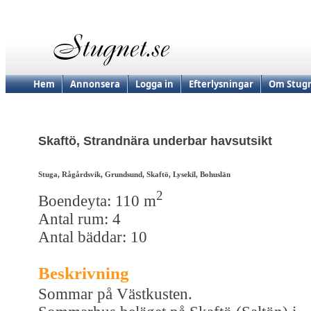
Hem
Annonsera
Logga in
Efterlysningar
Om Stugn
Skaftö, Strandnära underbar havsutsikt
Stuga, Rågårdsvik, Grundsund, Skaftö, Lysekil, Bohuslän
2
Boendeyta: 110 m
Antal rum: 4
Antal bäddar: 10
Beskrivning
Sommar på Västkusten.