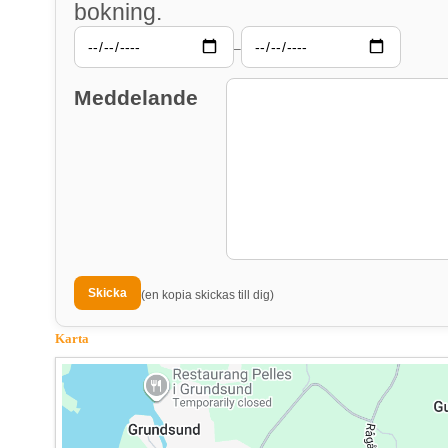
bokning.
–
Meddelande
(en kopia skickas till dig)
Karta