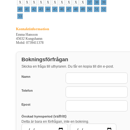
X
X
X
X
X
X
X
X
X
X
37
38
39
40
41
42
43
44
45
46
47
48
49
50
51
52
53
Kontaktinformation
Emma Hansson
45632 Kungshamn
Mobil: 0739411378
Bokningsförfrågan
Skicka en fråga till uthyraren. Du får en kopia till din e-post.
Namn
Telefon
Epost
(valfritt)
Önskad hyresperiod
Detta är bara en förfrågan, inte en bokning.