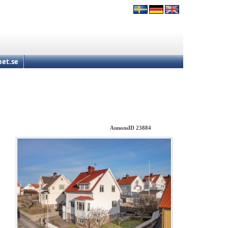
et.se
AnnonsID 23884