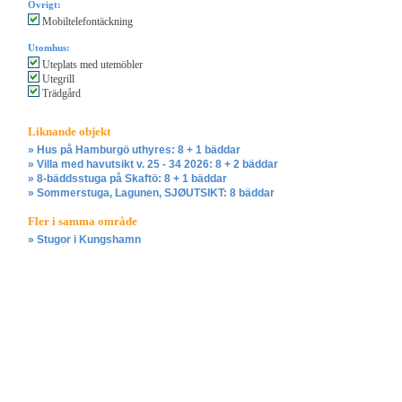
Övrigt:
Mobiltelefontäckning
Utomhus:
Uteplats med utemöbler
Utegrill
Trädgård
Liknande objekt
» Hus på Hamburgö uthyres: 8 + 1 bäddar
» Villa med havutsikt v. 25 - 34 2026: 8 + 2 bäddar
» 8-bäddsstuga på Skaftö: 8 + 1 bäddar
» Sommerstuga, Lagunen, SJØUTSIKT: 8 bäddar
Fler i samma område
» Stugor i Kungshamn