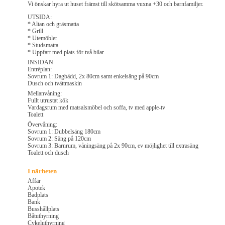
Vi önskar hyra ut huset främst till skötsamma vuxna +30 och barnfamiljer.
UTSIDA:
* Altan och gräsmatta
* Grill
* Utemöbler
* Studsmatta
* Uppfart med plats för två bilar
INSIDAN
Entréplan:
Sovrum 1: Dagbädd, 2x 80cm samt enkelsäng på 90cm
Dusch och tvättmaskin
Mellanvåning:
Fullt utrustat kök
Vardagsrum med matsalsmöbel och soffa, tv med apple-tv
Toalett
Övervåning:
Sovrum 1: Dubbelsäng 180cm
Sovrum 2: Säng på 120cm
Sovrum 3: Barnrum, våningsäng på 2x 90cm, ev möjlighet till extrasäng
Toalett och dusch
I närheten
Affär
Apotek
Badplats
Bank
Busshållplats
Båtuthyrning
Cykeluthyrning