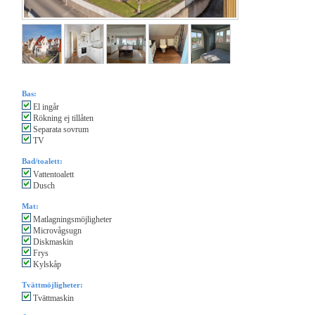
Bas:
El ingår
Rökning ej tillåten
Separata sovrum
TV
Bad/toalett:
Vattentoalett
Dusch
Mat:
Matlagningsmöjligheter
Microvågsugn
Diskmaskin
Frys
Kylskåp
Tvättmöjligheter:
Tvättmaskin