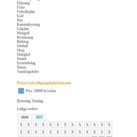
Dykning
Fiske
Fotbollsplan
Golf
Hav
Kanotuthyrning
Lekplats
Minigolf
Restaurang
Ridning
Simhall
Skog
Skärgård
Strand
Systembolag
Tennis
Vandringsleder
Priser och tillgänglighetsdatum
Pris: 10000 kr/vecka
Bytesdag: Söndag
Lediga veckor:
2027
2026
X
X
X
X
X
X
X
X
X
X
X
X
X
X
X
X
X
X
X
X
X
X
X
X
X
X