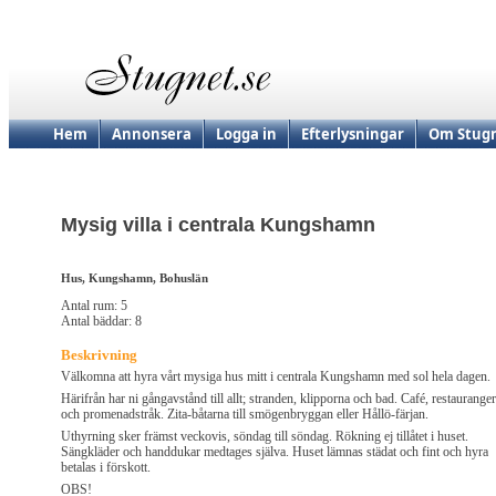
Hem
Annonsera
Logga in
Efterlysningar
Om Stugn
Mysig villa i centrala Kungshamn
Hus, Kungshamn, Bohuslän
Antal rum: 5
Antal bäddar: 8
Beskrivning
Välkomna att hyra vårt mysiga hus mitt i centrala Kungshamn med sol hela dagen.
Härifrån har ni gångavstånd till allt; stranden, klipporna och bad. Café, restauranger
och promenadstråk. Zita-båtarna till smögenbryggan eller Hållö-färjan.
Uthyrning sker främst veckovis, söndag till söndag. Rökning ej tillåtet i huset.
Sängkläder och handdukar medtages själva. Huset lämnas städat och fint och hyra
betalas i förskott.
OBS!