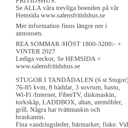
FRITIDSHUS.
Se ALLA våra trevliga boenden på vår
Hemsida www.salensfritidshus.se
Mer information finns längre ner i
annonsen.
REA SOMMAR /HÖST 1800-3200:- +
VINTER 2027
Lediga veckor, Se HEMSIDA =
www.salensfritidshus.se
STUGOR I TANDÅDALEN (6 st Stugor
76-85 kvm, 8 bäddar, 3 sovrum, bastu,
Wi-Fi /Internet, FiberTV, diskmaskin,
torkskåp, LADDBOX, altan, utemöbler,
grill. Några har tvättmaskin och
braskamin.
Fina vandringsleder, bärmarker, fiske. Vi