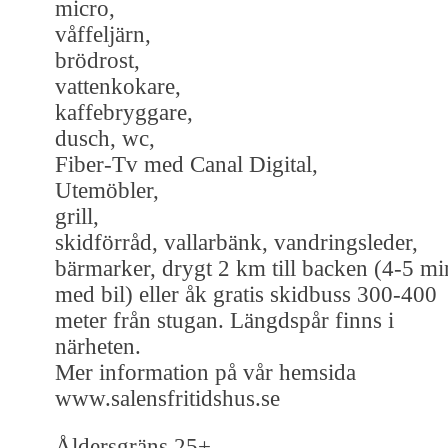
micro,
våffeljärn,
brödrost,
vattenkokare,
kaffebryggare,
dusch, wc,
Fiber-Tv med Canal Digital,
Utemöbler,
grill,
skidförråd, vallarbänk, vandringsleder,
bärmarker, drygt 2 km till backen (4-5 mi
med bil) eller åk gratis skidbuss 300-400
meter från stugan. Längdspår finns i
närheten.
Mer information på vår hemsida
www.salensfritidshus.se
Åldersgräns 25+