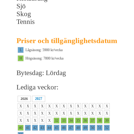
Sjö
Skog
Tennis
Priser och tillgänglighetsdatum
L
Lågsäsong: 5900 kr/vecka
H
Högsäsong: 7800 kr/vecka
Bytesdag: Lördag
Lediga veckor:
2027
2026
X
X
X
X
X
X
X
X
X
X
X
X
X
X
X
X
X
X
X
X
X
X
X
X
X
X
X
X
X
X
X
32
33
34
35
36
37
38
39
40
41
42
43
44
45
46
47
48
49
50
51
52