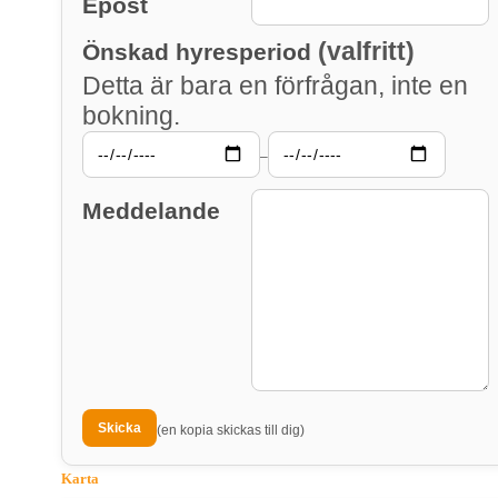
Epost
(valfritt)
Önskad hyresperiod
Detta är bara en förfrågan, inte en
bokning.
–
Meddelande
(en kopia skickas till dig)
Karta