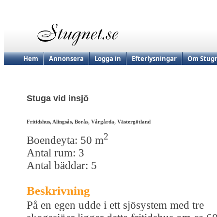
Hem
Annonsera
Logga in
Efterlysningar
Om Stugn
Stuga vid insjö
Fritidshus, Alingsås, Borås, Vårgårda, Västergötland
2
Boendeyta: 50 m
Antal rum: 3
Antal bäddar: 5
Beskrivning
På en egen udde i ett sjösystem med tre