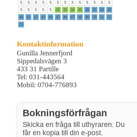
X
X
X
X
X
X
X
X
X
X
X
X
X
X
X
X
X
X
32
33
34
35
36
37
38
39
40
41
42
43
44
45
46
47
48
49
50
51
52
53
Kontaktinformation
Gunilla Jennerfjord
Sippedalsvägen 3
433 31 Partille
Tel: 031-443564
Mobil: 0704-776893
Bokningsförfrågan
Skicka en fråga till uthyraren. Du
får en kopia till din e-post.