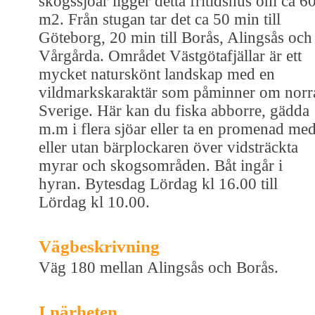
skogssjöar ligger detta fritidshus om ca 6
m2. Från stugan tar det ca 50 min till
Göteborg, 20 min till Borås, Alingsås och
Vårgårda. Området Västgötafjällar är ett
mycket naturskönt landskap med en
vildmarkskaraktär som påminner om norr
Sverige. Här kan du fiska abborre, gädda
m.m i flera sjöar eller ta en promenad me
eller utan bärplockaren över vidsträckta
myrar och skogsområden. Båt ingår i
hyran. Bytesdag Lördag kl 16.00 till
Lördag kl 10.00.
Vägbeskrivning
Väg 180 mellan Alingsås och Borås.
I närheten