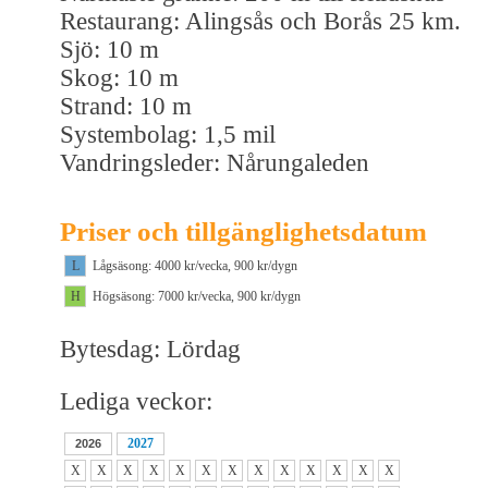
Restaurang: Alingsås och Borås 25 km.
Sjö: 10 m
Skog: 10 m
Strand: 10 m
Systembolag: 1,5 mil
Vandringsleder: Nårungaleden
Priser och tillgänglighetsdatum
L
Lågsäsong: 4000 kr/vecka, 900 kr/dygn
H
Högsäsong: 7000 kr/vecka, 900 kr/dygn
Bytesdag: Lördag
Lediga veckor:
2027
2026
X
X
X
X
X
X
X
X
X
X
X
X
X