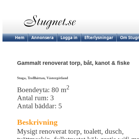
Hem
Annonsera
Logga in
Efterlysningar
Om Stugn
Gammalt renoverat torp, båt, kanot & fiske
Stuga, Trollhättan, Västergötland
2
Boendeyta: 80 m
Antal rum: 3
Antal bäddar: 5
Beskrivning
Mysigt renoverat torp, toalett, dusch,