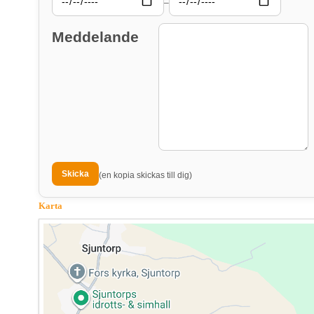
–
Meddelande
(en kopia skickas till dig)
Karta