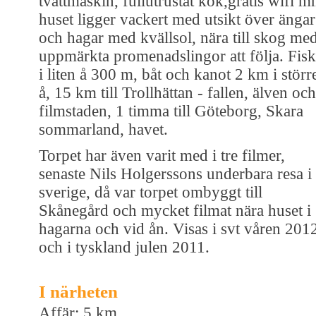
tvättmaskin, fullutrustat kök,gratis wifi 
huset ligger vackert med utsikt över ängar
och hagar med kvällsol, nära till skog me
uppmärkta promenadslingor att följa. Fis
i liten å 300 m, båt och kanot 2 km i störr
å, 15 km till Trollhättan - fallen, älven och
filmstaden, 1 timma till Göteborg, Skara
sommarland, havet.
Torpet har även varit med i tre filmer,
senaste Nils Holgerssons underbara resa i
sverige, då var torpet ombyggt till
Skånegård och mycket filmat nära huset i
hagarna och vid ån. Visas i svt våren 201
och i tyskland julen 2011.
I närheten
Affär: 5 km