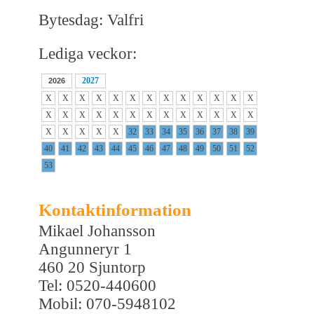
Bytesdag: Valfri
Lediga veckor:
2027
2026
X
X
X
X
X
X
X
X
X
X
X
X
X
X
X
X
X
X
X
X
X
X
X
X
X
X
X
X
X
X
X
32
33
34
35
36
37
38
39
40
41
42
43
44
45
46
47
48
49
50
51
52
53
Kontaktinformation
Mikael Johansson
Angunneryr 1
460 20 Sjuntorp
Tel: 0520-440600
Mobil: 070-5948102