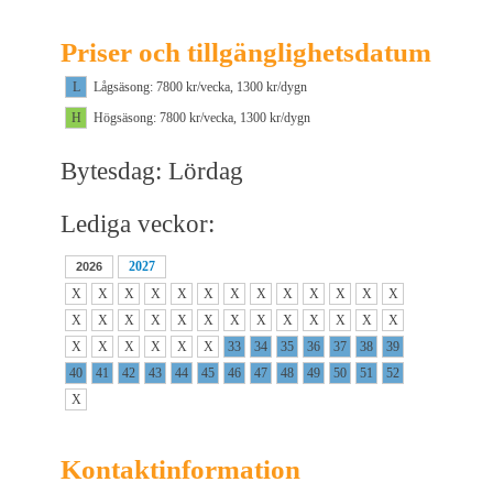
Priser och tillgänglighetsdatum
L
Lågsäsong: 7800 kr/vecka, 1300 kr/dygn
H
Högsäsong: 7800 kr/vecka, 1300 kr/dygn
Bytesdag: Lördag
Lediga veckor:
2027
2026
X
X
X
X
X
X
X
X
X
X
X
X
X
X
X
X
X
X
X
X
X
X
X
X
X
X
X
X
X
X
X
X
33
34
35
36
37
38
39
40
41
42
43
44
45
46
47
48
49
50
51
52
X
Kontaktinformation