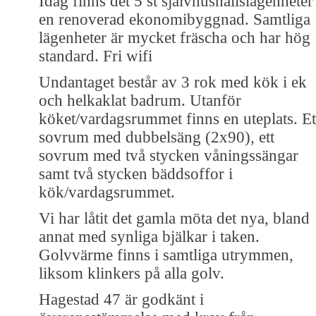
Idag finns det 5 st självhushållslägenheter 
en renoverad ekonomibyggnad. Samtliga
lägenheter är mycket fräscha och har hög
standard. Fri wifi
Undantaget består av 3 rok med kök i ek
och helkaklat badrum. Utanför
köket/vardagsrummet finns en uteplats. Et
sovrum med dubbelsäng (2x90), ett
sovrum med två stycken våningssängar
samt två stycken bäddsoffor i
kök/vardagsrummet.
Vi har låtit det gamla möta det nya, bland
annat med synliga bjälkar i taken.
Golvvärme finns i samtliga utrymmen,
liksom klinkers på alla golv.
Hagestad 47 är godkänt i