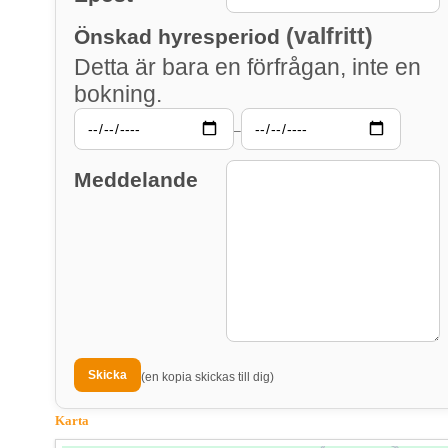
(valfritt)
Önskad hyresperiod
Detta är bara en förfrågan, inte en
bokning.
–
Meddelande
(en kopia skickas till dig)
Karta