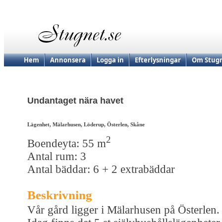
Hem
Annonsera
Logga in
Efterlysningar
Om Stugn
Undantaget nära havet
Lägenhet, Mälarhusen, Löderup, Österlen, Skåne
2
Boendeyta: 55 m
Antal rum: 3
Antal bäddar: 6 + 2 extrabäddar
Beskrivning
Vår gård ligger i Mälarhusen på Österlen.