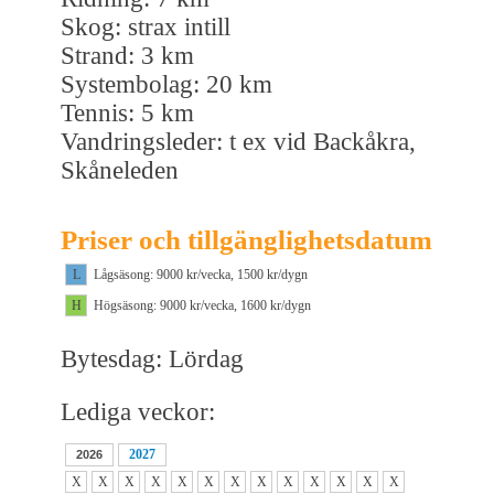
Skog: strax intill
Strand: 3 km
Systembolag: 20 km
Tennis: 5 km
Vandringsleder: t ex vid Backåkra,
Skåneleden
Priser och tillgänglighetsdatum
L
Lågsäsong: 9000 kr/vecka, 1500 kr/dygn
H
Högsäsong: 9000 kr/vecka, 1600 kr/dygn
Bytesdag: Lördag
Lediga veckor:
2027
2026
X
X
X
X
X
X
X
X
X
X
X
X
X