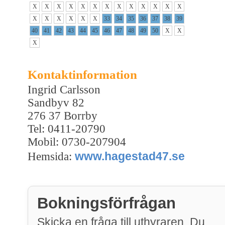
X
X
X
X
X
X
X
X
X
X
X
X
X
X
X
X
X
X
X
33
34
35
36
37
38
39
40
41
42
43
44
45
46
47
48
49
50
X
X
X
Kontaktinformation
Ingrid Carlsson
Sandbyv 82
276 37 Borrby
Tel: 0411-20790
Mobil: 0730-207904
www.hagestad47.se
Hemsida:
Bokningsförfrågan
Skicka en fråga till uthyraren. Du