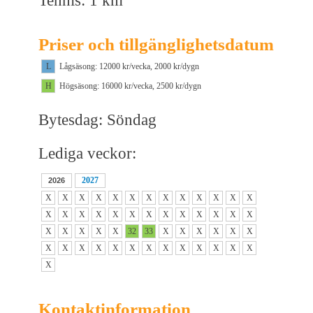
Tennis: 1 km
Priser och tillgänglighetsdatum
L
Lågsäsong: 12000 kr/vecka, 2000 kr/dygn
H
Högsäsong: 16000 kr/vecka, 2500 kr/dygn
Bytesdag: Söndag
Lediga veckor:
2027
2026
X
X
X
X
X
X
X
X
X
X
X
X
X
X
X
X
X
X
X
X
X
X
X
X
X
X
X
X
X
X
X
32
33
X
X
X
X
X
X
X
X
X
X
X
X
X
X
X
X
X
X
X
X
Kontaktinformation