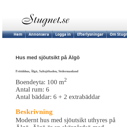
Hem
Annonsera
Logga in
Efterlysningar
Om Stugn
Hus med sjöutsikt på Älgö
Fritidshus, Älgö, Saltsjöbaden, Södermanland
2
Boendeyta: 100 m
Antal rum: 6
Antal bäddar: 6 + 2 extrabäddar
Beskrivning
Modernt hus med sjöutsikt uthyres på