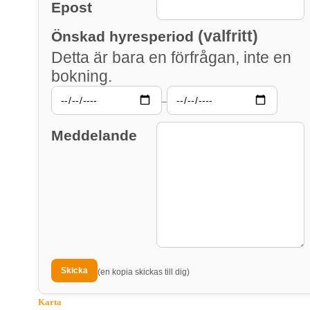
Epost
(valfritt)
Önskad hyresperiod
Detta är bara en förfrågan, inte en
bokning.
–
Meddelande
(en kopia skickas till dig)
Karta