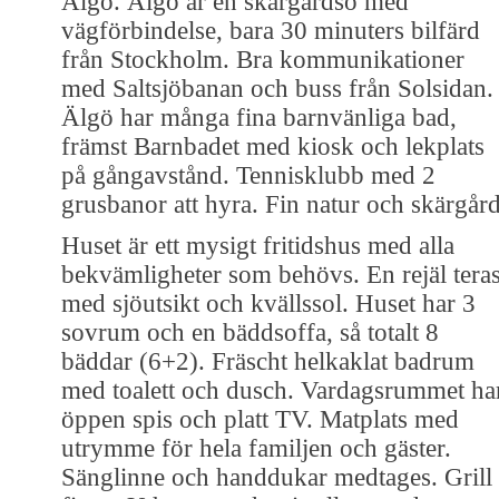
Älgö. Älgö är en skärgårdsö med
vägförbindelse, bara 30 minuters bilfärd
från Stockholm. Bra kommunikationer
med Saltsjöbanan och buss från Solsidan.
Älgö har många fina barnvänliga bad,
främst Barnbadet med kiosk och lekplats
på gångavstånd. Tennisklubb med 2
grusbanor att hyra. Fin natur och skärgård
Huset är ett mysigt fritidshus med alla
bekvämligheter som behövs. En rejäl tera
med sjöutsikt och kvällssol. Huset har 3
sovrum och en bäddsoffa, så totalt 8
bäddar (6+2). Fräscht helkaklat badrum
med toalett och dusch. Vardagsrummet ha
öppen spis och platt TV. Matplats med
utrymme för hela familjen och gäster.
Sänglinne och handdukar medtages. Grill