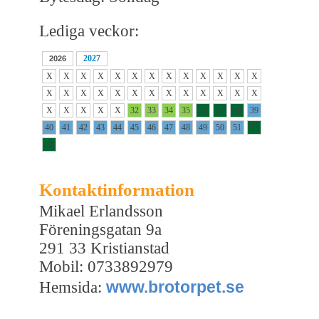
Lediga veckor:
2027
2026
X
X
X
X
X
X
X
X
X
X
X
X
X
X
X
X
X
X
X
X
X
X
X
X
X
X
X
X
X
X
X
32
33
34
35
36
37
38
39
40
41
42
43
44
45
46
47
48
49
50
51
52
53
Kontaktinformation
Mikael Erlandsson
Föreningsgatan 9a
291 33 Kristianstad
Mobil: 0733892979
www.brotorpet.se
Hemsida: