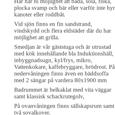
Här har ni möjlighet att bada, sola, fiska,
plocka svamp och bär eller varför inte hy
kanoter eller roddbåt.
Vid sjön finns en fin sandstrand,
vindskydd och flera eldstäder där du har
möjlighet att grilla.
Smedjan är vår gäststuga och är utrustad
med kök innehållande bla Induktionshäll,
inbyggnadsugn, kyl/frys, mikro,
Vattenkokare, kaffebryggare, brödrost. På
nedervåningen finns även en bäddsoffa
med 2 sängar på vardera 80x1900 mm
Badrummet är helkaklat med vita väggar
samt klassisk schackrutegolv,
På ovanvåningen finns sällskapsrum samt
två sovalkover.