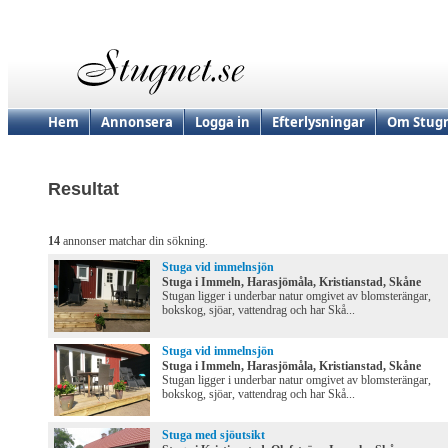
Hem
Annonsera
Logga in
Efterlysningar
Om Stugn
Resultat
14
annonser matchar din sökning.
Stuga vid immelnsjön
Stuga i Immeln, Harasjömåla, Kristianstad, Skåne
Stugan ligger i underbar natur omgivet av blomsterängar,
bokskog, sjöar, vattendrag och har Skå...
Stuga vid immelnsjön
Stuga i Immeln, Harasjömåla, Kristianstad, Skåne
Stugan ligger i underbar natur omgivet av blomsterängar,
bokskog, sjöar, vattendrag och har Skå...
Stuga med sjöutsikt