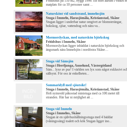
Fritidshus på 110 m2, byggt 1996. Ett stort allrum i vinkel 
matplats för ca 10 personer samt ...
Naturskönt vid sandstrand, immelnsjön
Stuga i Immeln, Harasjömåla, Kristianstad, Skåne
Stugan ligger i underbar natur omgivet av blomsterängar,
bokskog, sjöar, vattendrag och nära va...
Mormorslyckan, med naturskön björkskog
Fritidshus i Immeln, Skåne
Mormorslyckan ligger inbäddat i naturskön björkskog och
ängsmark nära Immelsjön i nordöstra Skåne....
Stuga vid Sämsjön
Stuga i Herrljunga, Annelund, Västergötland
Säm... lyxe av pur! I världen ses lyx som något exklusivt oc
sällsynt. För oss är enkelheten...
Sommaridyll med sjöutsikt!
Stuga i Immeln, Harasjömåla, Kristianstad, Skåne
Helt nyinredd påkostad ministuga med ca 100.metet till
stranden. Här har ni möjlighet att ...
Stuga vid Immeln
Stuga i Immelns, Skåne
Stugan är en självhushållningsstuga med 4 bäddar
(våningssäng) toalett och kök Stugan ligger ino...