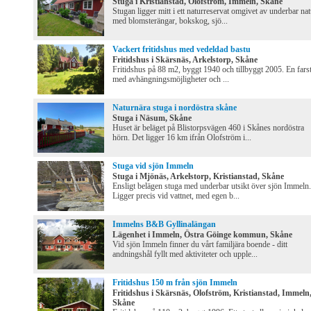
Stuga i Kristianstad, Olofström, Immeln, Skåne
Stugan ligger mitt i ett naturreservat omgivet av underbar nat
med blomsterängar, bokskog, sjö...
Vackert fritidshus med vedeldad bastu
Fritidshus i Skärsnäs, Arkelstorp, Skåne
Fritidshus på 88 m2, byggt 1940 och tillbyggt 2005. En fars
med avhängningsmöjligheter och ...
Naturnära stuga i nordöstra skåne
Stuga i Näsum, Skåne
Huset är beläget på Blistorpsvägen 460 i Skånes nordöstra
hörn. Det ligger 16 km ifrån Olofström i...
Stuga vid sjön Immeln
Stuga i Mjönäs, Arkelstorp, Kristianstad, Skåne
Ensligt belägen stuga med underbar utsikt över sjön Immeln.
Ligger precis vid vattnet, med egen b...
Immelns B&B Gyllinalängan
Lägenhet i Immeln, Östra Göinge kommun, Skåne
Vid sjön Immeln finner du vårt familjära boende - ditt
andningshål fyllt med aktiviteter och upple...
Fritidshus 150 m från sjön Immeln
Fritidshus i Skärsnäs, Olofström, Kristianstad, Immeln
Skåne