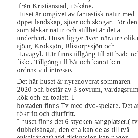
ifrån Kristianstad, i Skåne.
Huset är omgivet av fantastisk natur med
öppet landskap, sjöar och skogar. För den
som älskar natur och stillhet är detta
underbart. Huset ligger även nära tre olik
sjöar, Kroksjön, Blistorpssjön och
Havagyl. Här finns tillgång till att bada o
fiska. Tillgång till båt och kanot kan
ordnas vid intresse.
Det här huset är nyrenoverat sommaren
2020 och består av 3 sovrum, vardagsrum
kök och en toalett. I
bostaden finns Tv med dvd-spelare. Det ä
rökfritt och djurfritt.
I huset finns det 6 stycken sängplatser.( t
dubbelsängar, den ena kan delas till två
enkelsängar) vid diskussion kan någon