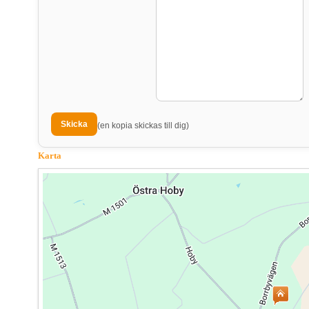
(en kopia skickas till dig)
Karta