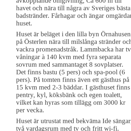
avkopplande omgivning, Ca 600 m till
havet och nära till några av Sveriges bästa
badstränder. Fårhagar och ängar omgärda
huset.
Huset är beläget i den lilla byn Örnahusen
på Österlen nära till milslånga stränder oc
vackra promenadstråk. Lammbacka har tv
våningar à 140 kvm med fyra separata
sovrum med sammantaget 8 sovplatser.
Det finns bastu (5 pers) och spa-pool (6
pers). På tomten finns även ett gästhus på
15 kvm med 2-3 bäddar. I gästhuset finns
pentry, kyl, köksbänk och egen toalett,
vilket kan hyras som tillägg om 3000 kr
per vecka.
Huset är utrustat med bekväma Ide sängar
två vardagsrum med tv och fritt wi-fi.