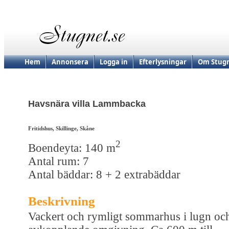
Hem
Annonsera
Logga in
Efterlysningar
Om Stugn
Havsnära villa Lammbacka
Fritidshus, Skillinge, Skåne
2
Boendeyta: 140 m
Antal rum: 7
Antal bäddar: 8 + 2 extrabäddar
Beskrivning
Vackert och rymligt sommarhus i lugn oc