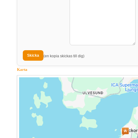
(en kopia skickas till dig)
Karta