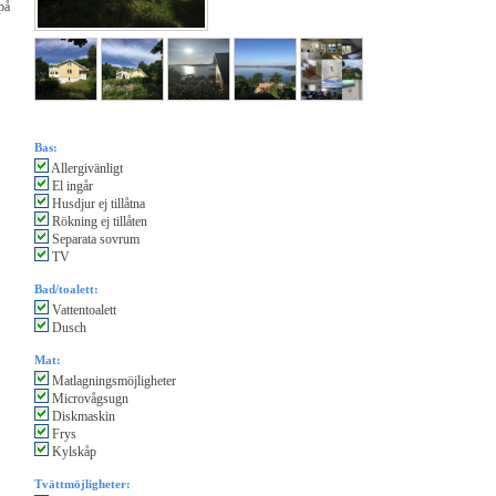
på
Bas:
Allergivänligt
El ingår
Husdjur ej tillåtna
Rökning ej tillåten
Separata sovrum
TV
Bad/toalett:
Vattentoalett
Dusch
Mat:
Matlagningsmöjligheter
Microvågsugn
Diskmaskin
Frys
Kylskåp
Tvättmöjligheter: