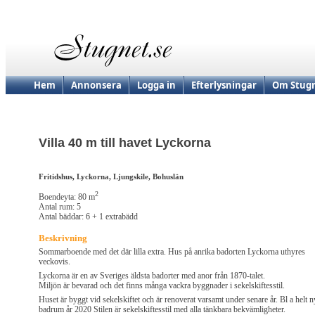
Hem
Annonsera
Logga in
Efterlysningar
Om Stugn
Villa 40 m till havet Lyckorna
Fritidshus, Lyckorna, Ljungskile, Bohuslän
2
Boendeyta: 80 m
Antal rum: 5
Antal bäddar: 6 + 1 extrabädd
Beskrivning
Sommarboende med det där lilla extra. Hus på anrika badorten Lyckorna uthyres
veckovis.
Lyckorna är en av Sveriges äldsta badorter med anor från 1870-talet.
Miljön är bevarad och det finns många vackra byggnader i sekelskiftesstil.
Huset är byggt vid sekelskiftet och är renoverat varsamt under senare år. Bl a helt n
badrum år 2020 Stilen är sekelskiftesstil med alla tänkbara bekvämligheter.