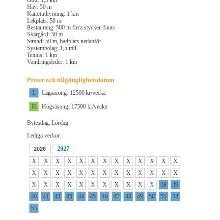
Golf: 1,5 km
Hav: 50 m
Kanotuthyrning: 1 km
Lekplats: 50 m
Restaurang: 500 m flera stycken finns
Skärgård: 50 m
Strand: 50 m, badplats nedanför
Systembolag: 1,5 mil
Tennis: 1 km
Vandringsleder: 1 km
Priser och tillgänglighetsdatum
L
Lågsäsong: 12500 kr/vecka
H
Högsäsong: 17500 kr/vecka
Bytesdag: Lördag
Lediga veckor:
2027
2026
X
X
X
X
X
X
X
X
X
X
X
X
X
X
X
X
X
X
X
X
X
X
X
X
X
X
X
X
X
X
X
X
X
X
X
X
X
38
39
40
41
42
43
44
45
46
47
48
49
50
51
52
53