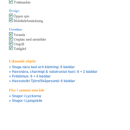
Tvättmaskin
Övrigt:
Öppen spis
Mobiltelefontäckning
Utomhus:
Veranda
Uteplats med utemöbler
Utegrill
Trädgård
Liknande objekt
» Stuga nära bad och klättring: 6 bäddar
» Havsnära, charmigt & välutrustat hus!: 6 + 2 bäddar
» Fritidshus: 6 + 4 bäddar
» Havsutsikt Tjörn/Skåpesund: 6 bäddar
Fler i samma område
» Stugor i Lyckorna
» Stugor i Ljungskile