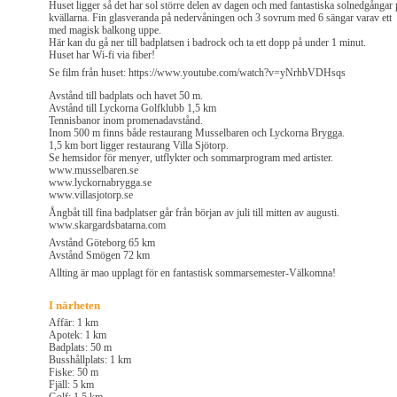
Huset ligger så det har sol större delen av dagen och med fantastiska solnedgångar 
kvällarna. Fin glasveranda på nedervåningen och 3 sovrum med 6 sängar varav ett
med magisk balkong uppe.
Här kan du gå ner till badplatsen i badrock och ta ett dopp på under 1 minut.
Huset har Wi-fi via fiber!
Se film från huset: https://www.youtube.com/watch?v=yNrhbVDHsqs
Avstånd till badplats och havet 50 m.
Avstånd till Lyckorna Golfklubb 1,5 km
Tennisbanor inom promenadavstånd.
Inom 500 m finns både restaurang Musselbaren och Lyckorna Brygga.
1,5 km bort ligger restaurang Villa Sjötorp.
Se hemsidor för menyer, utflykter och sommarprogram med artister.
www.musselbaren.se
www.lyckornabrygga.se
www.villasjotorp.se
Ångbåt till fina badplatser går från början av juli till mitten av augusti.
www.skargardsbatarna.com
Avstånd Göteborg 65 km
Avstånd Smögen 72 km
Allting är mao upplagt för en fantastisk sommarsemester-Välkomna!
I närheten
Affär: 1 km
Apotek: 1 km
Badplats: 50 m
Busshållplats: 1 km
Fiske: 50 m
Fjäll: 5 km