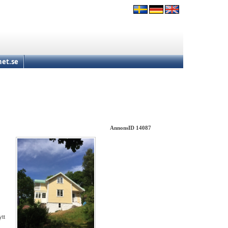
et.se
AnnonsID 14087
ytt