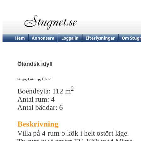
Hem
Annonsera
Logga in
Efterlysningar
Om Stugn
Öländsk idyll
Stuga, Löttorp, Öland
2
Boendeyta: 112 m
Antal rum: 4
Antal bäddar: 6
Beskrivning
Villa på 4 rum o kök i helt ostört läge.