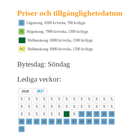
Priser och tillgänglighetsdatum
L
Lågsäsong: 4500 kr/vecka, 700 kr/dygn
H
Högsäsong: 7900 kr/vecka, 1500 kr/dygn
M1
Mellansäsong: 6900 kr/vecka, 1500 kr/dygn
M2
Mellansäsong: 6900 kr/vecka, 1500 kr/dygn
Bytesdag: Söndag
Lediga veckor:
2027
2026
X
X
X
X
X
X
X
X
X
X
X
X
X
X
X
X
X
X
X
X
X
X
X
X
X
X
X
X
X
X
X
X
33
X
35
36
37
38
39
40
41
42
43
44
45
46
47
48
49
50
51
52
53