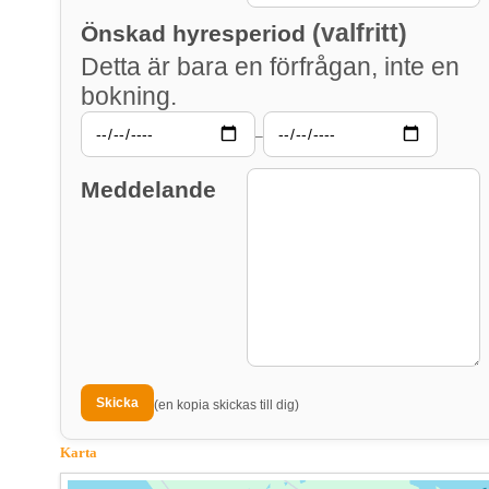
(valfritt)
Önskad hyresperiod
Detta är bara en förfrågan, inte en
bokning.
–
Meddelande
(en kopia skickas till dig)
Karta