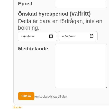
Epost
(valfritt)
Önskad hyresperiod
Detta är bara en förfrågan, inte en
bokning.
–
Meddelande
(en kopia skickas till dig)
Karta