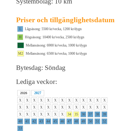
Systembolag: 10 km
Priser och tillgänglighetsdatum
L
Lågsäsong: 5500 kr/vecka, 1200 kr/dygn
H
Högsäsong: 10400 kr/vecka, 2500 kr/dygn
M1
Mellansäsong: 6900 kr/vecka, 1000 kr/dygn
M2
Mellansäsong: 6500 kr/vecka, 1000 kr/dygn
Bytesdag: Söndag
Lediga veckor:
2027
2026
X
X
X
X
X
X
X
X
X
X
X
X
X
X
X
X
X
X
X
X
X
X
X
X
X
X
X
X
X
X
X
X
X
34
35
36
37
38
39
40
41
42
43
44
45
46
47
48
49
50
51
52
53