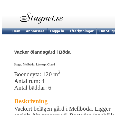
Hem
Annonsera
Logga in
Efterlysningar
Om Stugn
Vacker ölandsgård i Böda
Stuga, Mellböda, Löttorp, Öland
2
Boendeyta: 120 m
Antal rum: 4
Antal bäddar: 6
Beskrivning
Vackert belägen gård i Mellböda. Ligger