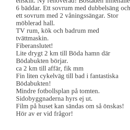
enskilt. Ny renoverad! Bostaden innehålle
6 bäddar. Ett sovrum med dubbelsäng oc
ett sovrum med 2 våningssängar. Stor
möblerad hall.
TV rum, kök och badrum med
tvättmaskin.
Fiberanslutet!
Lite drygt 2 km till Böda hamn där
Bödabukten börjar.
ca 2 km till affär, fik mm
Fin liten cykelväg till bad i fantastiska
Bödabukten!
Mindre fotbollsplan på tomten.
Sidobyggnaderna hyrs ej ut.
Film på huset kan sändas om så önskas!
Hör av er vid frågor!