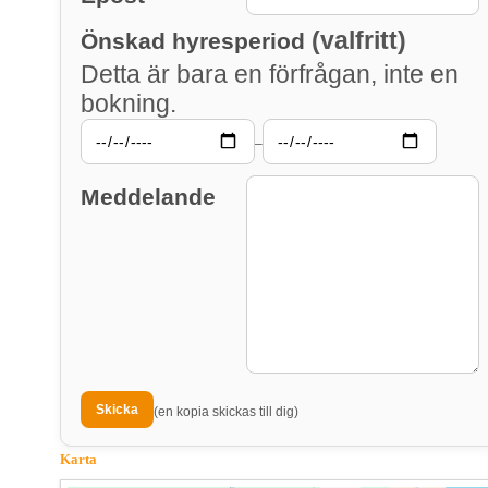
(valfritt)
Önskad hyresperiod
Detta är bara en förfrågan, inte en
bokning.
–
Meddelande
(en kopia skickas till dig)
Karta