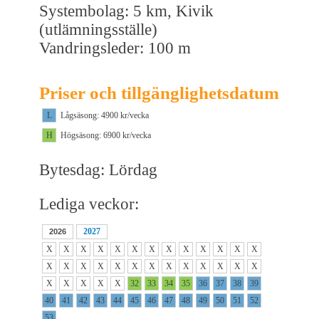
Systembolag: 5 km, Kivik
(utlämningsställe)
Vandringsleder: 100 m
Priser och tillgänglighetsdatum
L
Lågsäsong: 4900 kr/vecka
H
Högsäsong: 6900 kr/vecka
Bytesdag: Lördag
Lediga veckor:
2027
2026
X
X
X
X
X
X
X
X
X
X
X
X
X
X
X
X
X
X
X
X
X
X
X
X
X
X
X
X
X
X
X
32
33
34
35
36
37
38
39
40
41
42
43
44
45
46
47
48
49
50
51
52
53