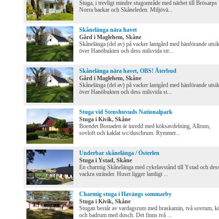
Stuga, i trevligt mindre stugområde med närhet till Brösarps
Norra backar och Skåneleden. Miljövä...
Skånelänga nära havet
Gård i Maglehem, Skåne
Skånelänga (del av) på vacker lantgård med hänförande utsik
över Hanöbukten och dess milsvida str...
Skånelänga nära havet, OBS! Återbud
Gård i Maglehem, Skåne
Skånelänga (del av) på vacker lantgård med hänförande utsik
över Hanöbukten och dess milsvida st...
Stuga vid Stenshuvuds Nationalpark
Stuga i Kivik, Skåne
Boendet Bostaden är inredd med köksavdelning, Allrum,
sovloft och kaklat wc/duschrum. Rymmer...
Underbar skånelänga / Österlen
Stuga i Ystad, Skåne
En charmig Skånelänga med cykelavstånd till Ystad och des
vackra stränder. Huset ligger lantligt ...
Charmig stuga i Havängs sommarby
Stuga i Kivik, Skåne
Stugan består av vardagsrum med braskamin, två sovrum, k
och badrum med dusch. Det finns två ...