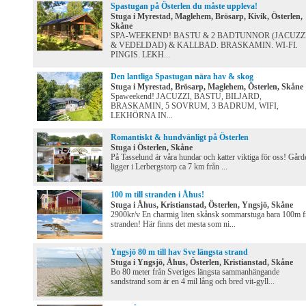
Spastugan på Österlen du måste uppleva!
Stuga i Myrestad, Maglehem, Brösarp, Kivik, Österlen,
Skåne
SPA-WEEKEND! BASTU & 2 BADTUNNOR (JACUZZ
& VEDELDAD) & KALLBAD. BRASKAMIN. WI-FI.
PINGIS. LEKH...
Den lantliga Spastugan nära hav & skog
Stuga i Myrestad, Brösarp, Maglehem, Österlen, Skåne
Spaweekend! JACUZZI, BASTU, BILJARD,
BRASKAMIN, 5 SOVRUM, 3 BADRUM, WIFI,
LEKHÖRNA IN...
Romantiskt & hundvänligt på Österlen
Stuga i Österlen, Skåne
På Tasselund är våra hundar och katter viktiga för oss! Gård
ligger i Lerbergstorp ca 7 km från ...
100 m till stranden i Åhus!
Stuga i Åhus, Kristianstad, Österlen, Yngsjö, Skåne
2900kr/v En charmig liten skånsk sommarstuga bara 100m f
stranden! Här finns det mesta som ni...
Yngsjö 80 m till hav Sve längsta strand
Stuga i Yngsjö, Åhus, Österlen, Kristianstad, Skåne
Bo 80 meter från Sveriges längsta sammanhängande
sandstrand som är en 4 mil lång och bred vit-gyll...