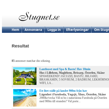
Hem
Annonsera
Logga in
Efterlysningar
Om Stugn
Resultat
85
annonser matchar din sökning.
Lanthuset med Spa & Bastu! Hav 10min
Hus i Lillehem, Maglehem, Brösarp, Österlen, Skåne
SPAWEEKEND! JACUZZI, BASTU, BILJARD,
BRASKAMIN, 5 SOVRUM, 2 BADRUM, LEKHÖRNO
WIFI, LA...
Ett litet ställe på landet 900m från hav
Lägenhet i Furuboda, Yngsjö, Åhus, Österlen, Skåne
2900kr/vecka Vill ni bo i natursköna Furuboda på Österlen
med 900m till stranden? Vid porte...