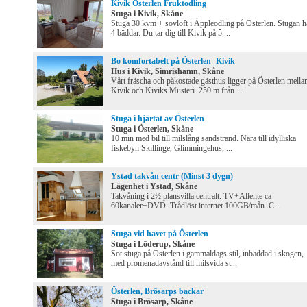
Kivik Österlen Fruktodling
Stuga i Kivik, Skåne
Stuga 30 kvm + sovloft i Äppleodling på Österlen. Stugan h
4 bäddar. Du tar dig till Kivik på 5 ...
Bo komfortabelt på Österlen- Kivik
Hus i Kivik, Simrishamn, Skåne
Vårt fräscha och påkostade gästhus ligger på Österlen mella
Kivik och Kiviks Musteri. 250 m från ...
Stuga i hjärtat av Österlen
Stuga i Österlen, Skåne
10 min med bil till milslång sandstrand. Nära till idylliska
fiskebyn Skillinge, Glimmingehus, ...
Ystad takvån centr (Minst 3 dygn)
Lägenhet i Ystad, Skåne
Takvåning i 2½ plansvilla centralt. TV+Allente ca
60kanaler+DVD. Trådlöst internet 100GB/mån. C...
Stuga vid havet på Österlen
Stuga i Löderup, Skåne
Söt stuga på Österlen i gammaldags stil, inbäddad i skogen,
med promenadavstånd till milsvida st...
Österlen, Brösarps backar
Stuga i Brösarp, Skåne