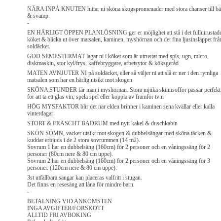
NÄRA INPÅ KNUTEN hittar ni sköna skogspromenader med stora chanser till bä
& svamp.
-
EN HÄRLIGT ÖPPEN PLANLÖSNING ger er möjlighet att stå i det fullutrustad
köket & blicka ut över matsalen, kaminen, myshörnan och det fina ljusinsläppet frå
soldäcket.
GOD SEMESTERMAT lagar ni i köket som är utrustat med spis, ugn, micro,
diskmaskin, stor kyl/frys, kaffebryggare, arbetsytor & köksgeråd
MATEN AVNJUTER NI på soldäcket, eller så väljer ni att slå er ner i den rymliga
matsalen som har en härlig utsikt mot skogen
SKÖNA STUNDER får man i myshörnan. Stora mjuka skinnsoffor passar perfekt
för att ta ett glas vin, spela spel eller koppla av framför tv:n
HÖG MYSFAKTOR blir det när elden brinner i kaminen sena kvällar eller kalla
vinterdagar
STORT & FRÄSCHT BADRUM med nytt kakel & duschkabin
SKÖN SÖMN, vacker utsikt mot skogen & dubbelsängar med sköna täcken &
kuddar erbjuds i de 2 stora sovrummen (14 m2).
Sovrum 1 har en dubbelsäng (160cm) för 2 personer och en våningssäng för 2
personer (80cm nere & 80 cm uppe).
Sovrum 2 har en dubbelsäng (160cm) för 2 personer och en våningssäng för 3
personer. (120cm nere & 80 cm uppe).
3st utfällbara sängar kan placeras valfritt i stugan.
Det finns en resesäng att låna för mindre barn.
-
BETALNING VID ANKOMSTEN
INGA AVGIFTER/FÖRSKOTT
ALLTID FRI AVBOKING