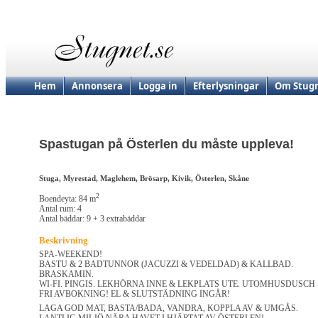
Hem
Annonsera
Logga in
Efterlysningar
Om Stugn
Spastugan på Österlen du måste uppleva!
Stuga, Myrestad, Maglehem, Brösarp, Kivik, Österlen, Skåne
2
Boendeyta: 84 m
Antal rum: 4
Antal bäddar: 9 + 3 extrabäddar
Beskrivning
SPA-WEEKEND!
BASTU & 2 BADTUNNOR (JACUZZI & VEDELDAD) & KALLBAD.
BRASKAMIN.
WI-FI. PINGIS. LEKHÖRNA INNE & LEKPLATS UTE. UTOMHUSDUSCH
FRI AVBOKNING! EL & SLUTSTÄDNING INGÅR!
LAGA GOD MAT, BASTA/BADA, VANDRA, KOPPLA AV & UMGÅS.