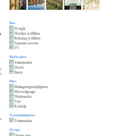
Bas:
El ingår
Husdjur ej tillåtna
k
Rökning ej tillåten
Separata sovrum
TV
Bad/toalett:
Vattentoalett
Dusch
i
Bastu
m
Mat:
Matlagningsmöjligheter
Microvågsugn
Diskmaskin
Frys
Kylskåp
Tvättmöjligheter:
us
Tvättmaskin
Övrigt:
Öppen spis