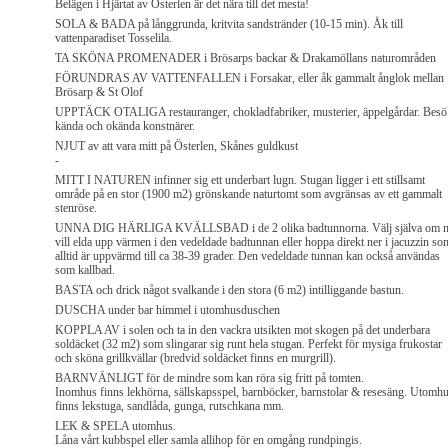
Belägen i Hjärtat av Österlen är det nära till det mesta!
SOLA & BADA på långgrunda, kritvita sandstränder (10-15 min). Åk till
vattenparadiset Tosselila.
TA SKÖNA PROMENADER i Brösarps backar & Drakamöllans naturområden
FÖRUNDRAS AV VATTENFALLEN i Forsakar, eller åk gammalt ånglok mellan
Brösarp & St Olof
UPPTÄCK OTALIGA restauranger, chokladfabriker, musterier, äppelgårdar. Besö
kända och okända konstnärer.
NJUT av att vara mitt på Österlen, Skånes guldkust
-
MITT I NATUREN infinner sig ett underbart lugn. Stugan ligger i ett stillsamt
område på en stor (1900 m2) grönskande naturtomt som avgränsas av ett gammalt
stenröse.
UNNA DIG HÄRLIGA KVÄLLSBAD i de 2 olika badtunnorna. Välj själva om n
vill elda upp värmen i den vedeldade badtunnan eller hoppa direkt ner i jacuzzin so
alltid är uppvärmd till ca 38-39 grader. Den vedeldade tunnan kan också användas
som kallbad.
BASTA och drick något svalkande i den stora (6 m2) intilliggande bastun.
DUSCHA under bar himmel i utomhusduschen
KOPPLA AV i solen och ta in den vackra utsikten mot skogen på det underbara
soldäcket (32 m2) som slingarar sig runt hela stugan. Perfekt för mysiga frukostar
och sköna grillkvällar (bredvid soldäcket finns en murgrill).
BARNVÄNLIGT för de mindre som kan röra sig fritt på tomten.
Inomhus finns lekhörna, sällskapsspel, barnböcker, barnstolar & resesäng. Utomh
finns lekstuga, sandlåda, gunga, rutschkana mm.
LEK & SPELA utomhus.
Låna vårt kubbspel eller samla allihop för en omgång rundpingis.