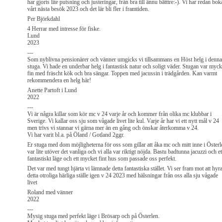
har gjorts lite putsning och justeringar, från bra till ännu bätttre:-). Vi har redan bok
vårt nästa besök 2023 och det lär bli fler i framtiden.
Per Björkdahl
4 Herrar med intresse för fiske.
Lund
2023
---
Som nyblivna pensionärer och vänner umgicks vi tillsammans en Höst helg i denna
stuga. Vi hade en underbar helg i fantastisk natur och soligt väder. Stugan var myck
fin med fräscht kök och bra sängar. Toppen med jacussin i trädgården. Kan varmt
rekommendera en helg här!
Anette Partoft i Lund
2022
---
Vi är några killar som kör mc v 24 varje år och kommer från olika mc klubbar i
Sverige. Vi kallar oss sju som vågade livet lite kul. Varje år har vi ett nytt mål v 24
men trivs vi stannar vi gärna mer än en gång och önskar återkomma v 24.
Vi har varit bl.a. på Öland / Gotland 2ggr.
Er stuga med dom möjligheterna för oss som gillar att åka mc och mitt inne i Österl
var lite utöver det vanliga och vi alla var riktigt nöjda. Bastu badtunna jacuzzi och et
fantastiskt läge och ett mycket fint hus som passade oss perfekt.
Det var med tungt hjärta vi lämnade detta fantastiska stället. Vi ser fram mot att hyr
detta otroliga härliga ställe igen v 24 2023 med hälsningar från oss alla sju vågade
livet
Roland med vänner
2022
---
Mysig stuga med perfekt läge i Brösarp och på Österlen.