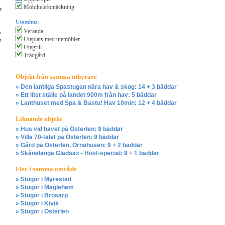
Mobiltelefontäckning
r
Utomhus:
Veranda
e
Uteplats med utemöbler
n
Utegrill
Trädgård
Objekt från samma uthyrare
» Den lantliga Spastugan nära hav & skog: 14 + 3 bäddar
» Ett litet ställe på landet 900m från hav: 5 bäddar
» Lanthuset med Spa & Bastu! Hav 10min: 12 + 4 bäddar
Liknande objekt
» Hus vid havet på Österlen: 9 bäddar
» Villa 70-talet på Österlen: 9 bäddar
» Gård på Österlen, Örnahusen: 9 + 2 bäddar
» Skånelänga Gladsax - Höst-special: 9 + 1 bäddar
Fler i samma område
» Stugor i Myrestad
» Stugor i Maglehem
» Stugor i Brösarp
» Stugor i Kivik
» Stugor i Österlen