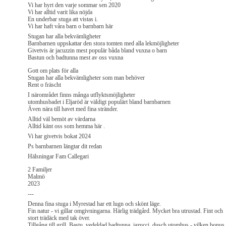
Vi har hyrt den varje sommar sen 2020
Vi har alltid varit lika nöjda
En underbar stuga att vistas i.
Vi har haft våra barn o barnbarn här
Stugan har alla bekvämligheter
Barnbarnen uppskattar den stora tomten med alla lekmöjligheter
Givetvis är jacuzzin mest populär båda bland vuxna o barn
Bastun och badtunna mest av oss vuxna
Gott om plats för alla
Stugan har alla bekvämligheter som man behöver
Rent o fräscht
I närområdet finns många utflyktsmöjligheter
utomhusbadet i Eljaröd är väldigt populärt bland barnbarnen
Även nära till havet med fina stränder.
Alltid väl bemöt av värdarna
Alltid känt oss som hemma här .
Vi har givetvis bokat 2024
Ps barnbarnen längtar dit redan
Hälsningar Fam Callegari
2 Familjer
Malmö
2023
---
Denna fina stuga i Myrestad har ett lugn och skönt läge.
Fin natur - vi gillar omgivningarna. Härlig trädgård. Mycket bra utrustad. Fint och
stort trädäck med tak över.
Tillgång till grill. Bastu, vedeldad badtunna, jazucci, dusch utomhus - vilken bonus.