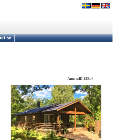
et.se
AnnonsID 13514