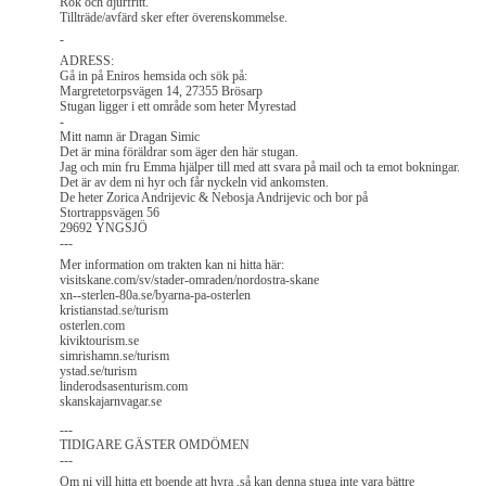
Rök och djurfritt.
Tillträde/avfärd sker efter överenskommelse.
-
ADRESS:
Gå in på Eniros hemsida och sök på:
Margretetorpsvägen 14, 27355 Brösarp
Stugan ligger i ett område som heter Myrestad
-
Mitt namn är Dragan Simic
Det är mina föräldrar som äger den här stugan.
Jag och min fru Emma hjälper till med att svara på mail och ta emot bokningar.
Det är av dem ni hyr och får nyckeln vid ankomsten.
De heter Zorica Andrijevic & Nebosja Andrijevic och bor på
Stortrappsvägen 56
29692 YNGSJÖ
---
Mer information om trakten kan ni hitta här:
visitskane.com/sv/stader-omraden/nordostra-skane
xn--sterlen-80a.se/byarna-pa-osterlen
kristianstad.se/turism
osterlen.com
kiviktourism.se
simrishamn.se/turism
ystad.se/turism
linderodsasenturism.com
skanskajarnvagar.se
---
TIDIGARE GÄSTER OMDÖMEN
---
Om ni vill hitta ett boende att hyra ,så kan denna stuga inte vara bättre