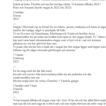
Enkelt att boka. Flexibla och mycket trevliga värdar. Vi kommer tillbaka 2024 !
Hans och Susanne (hyrde stugan år 2022 och 2023)
3 familjer
Åstorp
2023
---
Stugan i Myrestad var en fristad för oss bikers, jacuzzi, badtunna och bastu är någo
utanför det vanliga, något vi utnyttjade till fullo.
Vi var bl.a nere vid Simrishamn, Kåseberga och Ystad och besökte dessa
sommarställen för att sedan när kvällen kom njuta av det stugan erbjöd. Vi 7 bikers
kan med varm hand rekommendera stugan som vi hyrt två år i rad och kommer
påminna oss om hur gött livet kan vara.
Vi pratar ofta om hur bra vi hade det i stugan hur fint stugan ligger med lugnet som
infinner sig för några stressade göteborgare på semester.
7 Vänner
Göteborg
2023
---
En fin stuga med det där lilla extra!
bra info och service från hyresvärdarna både om det praktiska och alla
smultronställen runt om.
Mycket nöjda med vår vecka i Österlen! // Västerås gänget
2 familjer med 3 barn
Västerås
2023
---
Vi har kommit tillbaka till stugan varje vår i över 10 års tid och har alltid blivit nöjd
man kan till och med säga att vi blivit mer och mer nöjda eftersom det inför varje år