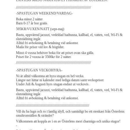
LANTLIG MILJÖ NÄRA HAVET I HJÄRTAT AV ÖSTERLEN!
//////////////////////////////////////////////////////////////////////////////////////
-SPASTUGAN WEEKEND/VARDAG-
Boka minst 2 nätter
Barn 0-17 år bor gratis
595KR/VUXEN/NATT (sept-maj)
Bastu, uppvärmd jacuzzi, vedeldad badtunna, kallbad, el, vatten, ved, Wi-Fi &
slutstädning ingår.
Alltid fri avbokning & betalning vid ankomst.
Maila för priser vid lov & högtider.
Minst 4 vuxna behöver boka för att priset ovan ska gälla.
Priset för 2 vuxna är 3500kr för 2 nätter.
//////////////////////////////////////////////////////////////////////////////////////
-SPASTUGAN VECKOHYRA-
Ni är alltid välkomna att hyra stugan en hel vecka.
Längre ner hittar ni kalender med lediga datum samt veckopriser.
Under Juli & Augusti hyrs stugan endast ut veckovis.
Bastu, uppvärmd jacuzzi, vedeldad badtunna, kallbad, el, vatten, ved, Wi-Fi &
slutstädning ingår.
Alltid fri avbokning & betalning vid ankomst.
////////////////////////////////////////////////////////////////////////////////////
Vill du ha lugn och ro i lantlig idyll, och samtidigt bo ett stenkast från Österlens
smultronställen & stränder?
Välkommen att koppla av i en av Österlens mest charmiga och unika stugor!
-