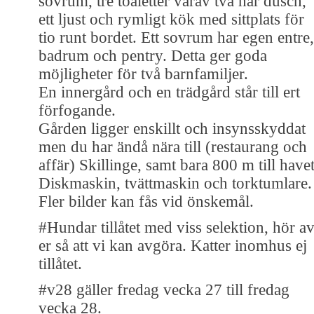
sovrum, tre toaletter varav två har dusch,
ett ljust och rymligt kök med sittplats för
tio runt bordet. Ett sovrum har egen entre,
badrum och pentry. Detta ger goda
möjligheter för två barnfamiljer.
En innergård och en trädgård står till ert
förfogande.
Gården ligger enskillt och insynsskyddat
men du har ändå nära till (restaurang och
affär) Skillinge, samt bara 800 m till havet
Diskmaskin, tvättmaskin och torktumlare.
Fler bilder kan fås vid önskemål.
#Hundar tillåtet med viss selektion, hör a
er så att vi kan avgöra. Katter inomhus ej
tillåtet.
#v28 gäller fredag vecka 27 till fredag
vecka 28.