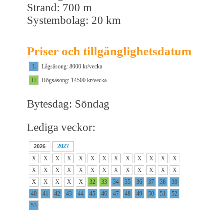
Strand: 700 m
Systembolag: 20 km
Priser och tillgänglighetsdatum
L
Lågsäsong: 8000 kr/vecka
H
Högsäsong: 14500 kr/vecka
Bytesdag: Söndag
Lediga veckor:
2027
2026
X
X
X
X
X
X
X
X
X
X
X
X
X
X
X
X
X
X
X
X
X
X
X
X
X
X
X
X
X
X
X
32
33
34
35
36
37
38
39
40
41
42
43
44
45
46
47
48
49
50
51
52
53