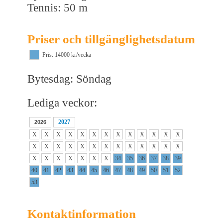
Tennis: 50 m
Priser och tillgänglighetsdatum
Pris: 14000 kr/vecka
Bytesdag: Söndag
Lediga veckor:
2027
2026
X
X
X
X
X
X
X
X
X
X
X
X
X
X
X
X
X
X
X
X
X
X
X
X
X
X
X
X
X
X
X
X
X
34
35
36
37
38
39
40
41
42
43
44
45
46
47
48
49
50
51
52
53
Kontaktinformation