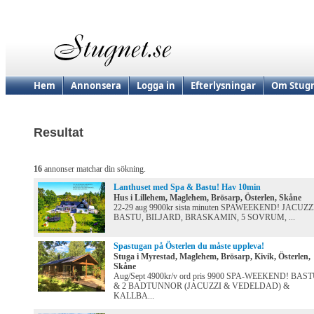
Hem
Annonsera
Logga in
Efterlysningar
Om Stugn
Resultat
16
annonser matchar din sökning.
Lanthuset med Spa & Bastu! Hav 10min
Hus i Lillehem, Maglehem, Brösarp, Österlen, Skåne
22-29 aug 9900kr sista minuten SPAWEEKEND! JACUZZ
BASTU, BILJARD, BRASKAMIN, 5 SOVRUM, ...
Spastugan på Österlen du måste uppleva!
Stuga i Myrestad, Maglehem, Brösarp, Kivik, Österlen,
Skåne
Aug/Sept 4900kr/v ord pris 9900 SPA-WEEKEND! BAS
& 2 BADTUNNOR (JACUZZI & VEDELDAD) &
KALLBA...