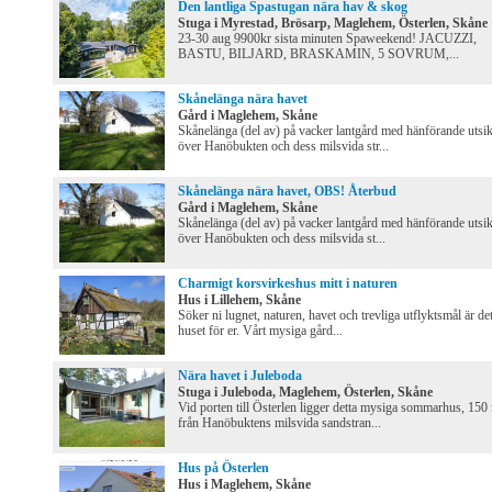
Den lantliga Spastugan nära hav & skog
Stuga i Myrestad, Brösarp, Maglehem, Österlen, Skåne
23-30 aug 9900kr sista minuten Spaweekend! JACUZZI,
BASTU, BILJARD, BRASKAMIN, 5 SOVRUM,...
Skånelänga nära havet
Gård i Maglehem, Skåne
Skånelänga (del av) på vacker lantgård med hänförande utsik
över Hanöbukten och dess milsvida str...
Skånelänga nära havet, OBS! Återbud
Gård i Maglehem, Skåne
Skånelänga (del av) på vacker lantgård med hänförande utsik
över Hanöbukten och dess milsvida st...
Charmigt korsvirkeshus mitt i naturen
Hus i Lillehem, Skåne
Söker ni lugnet, naturen, havet och trevliga utflyktsmål är det
huset för er. Vårt mysiga gård...
Nära havet i Juleboda
Stuga i Juleboda, Maglehem, Österlen, Skåne
Vid porten till Österlen ligger detta mysiga sommarhus, 150
från Hanöbuktens milsvida sandstran...
Hus på Österlen
Hus i Maglehem, Skåne