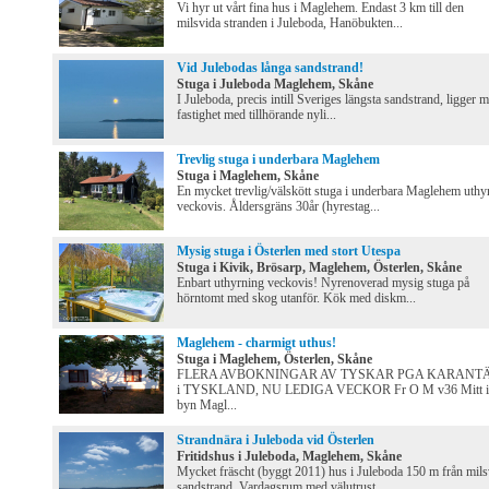
Vi hyr ut vårt fina hus i Maglehem. Endast 3 km till den
milsvida stranden i Juleboda, Hanöbukten...
Vid Julebodas långa sandstrand!
Stuga i Juleboda Maglehem, Skåne
I Juleboda, precis intill Sveriges längsta sandstrand, ligger m
fastighet med tillhörande nyli...
Trevlig stuga i underbara Maglehem
Stuga i Maglehem, Skåne
En mycket trevlig/välskött stuga i underbara Maglehem uthy
veckovis. Åldersgräns 30år (hyrestag...
Mysig stuga i Österlen med stort Utespa
Stuga i Kivik, Brösarp, Maglehem, Österlen, Skåne
Enbart uthyrning veckovis! Nyrenoverad mysig stuga på
hörntomt med skog utanför. Kök med diskm...
Maglehem - charmigt uthus!
Stuga i Maglehem, Österlen, Skåne
FLERA AVBOKNINGAR AV TYSKAR PGA KARANT
i TYSKLAND, NU LEDIGA VECKOR Fr O M v36 Mitt i
byn Magl...
Strandnära i Juleboda vid Österlen
Fritidshus i Juleboda, Maglehem, Skåne
Mycket fräscht (byggt 2011) hus i Juleboda 150 m från mils
sandstrand. Vardagsrum med välutrust...