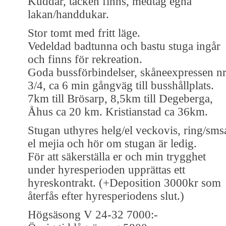
Kuddar, täcken finns, medtag egna
lakan/handdukar.
Stor tomt med fritt läge.
Vedeldad badtunna och bastu stuga ingår
och finns för rekreation.
Goda bussförbindelser, skåneexpressen n
3/4, ca 6 min gångväg till busshållplats.
7km till Brösarp, 8,5km till Degeberga,
Åhus ca 20 km. Kristianstad ca 36km.
Stugan uthyres helg/el veckovis, ring/sms
el mejia och hör om stugan är ledig.
För att säkerställa er och min trygghet
under hyresperioden upprättas ett
hyreskontrakt. (+Deposition 3000kr som
återfås efter hyresperiodens slut.)
Högsäsong V 24-32 7000:-