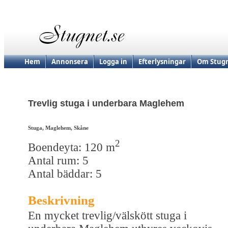
Hem
Annonsera
Logga in
Efterlysningar
Om Stugn
Trevlig stuga i underbara Maglehem
Stuga, Maglehem, Skåne
2
Boendeyta: 120 m
Antal rum: 5
Antal bäddar: 5
Beskrivning
En mycket trevlig/välskött stuga i