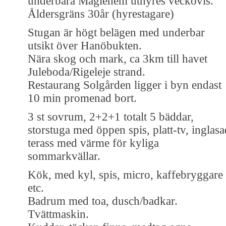
underbara Maglehem uthyres veckovis.
Åldersgräns 30år (hyrestagare)
Stugan är högt belägen med underbar
utsikt över Hanöbukten.
Nära skog och mark, ca 3km till havet
Juleboda/Rigeleje strand.
Restaurang Solgården ligger i byn endast
10 min promenad bort.
3 st sovrum, 2+2+1 totalt 5 bäddar,
storstuga med öppen spis, platt-tv, inglasa
terass med värme för kyliga
sommarkvällar.
Kök, med kyl, spis, micro, kaffebryggare
etc.
Badrum med toa, dusch/badkar.
Tvättmaskin.