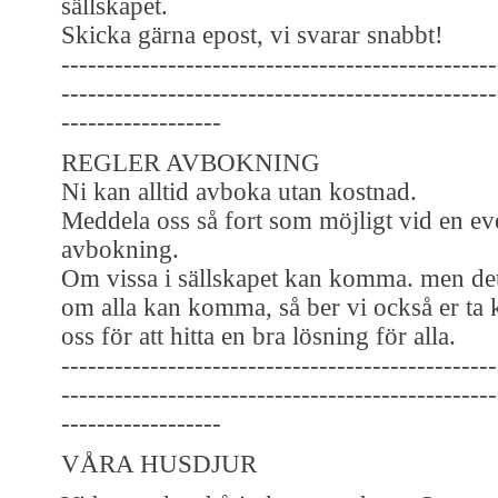
sällskapet.
Skicka gärna epost, vi svarar snabbt!
-------------------------------------------------
-------------------------------------------------
------------------
REGLER AVBOKNING
Ni kan alltid avboka utan kostnad.
Meddela oss så fort som möjligt vid en ev
avbokning.
Om vissa i sällskapet kan komma. men det
om alla kan komma, så ber vi också er ta
oss för att hitta en bra lösning för alla.
-------------------------------------------------
-------------------------------------------------
------------------
VÅRA HUSDJUR