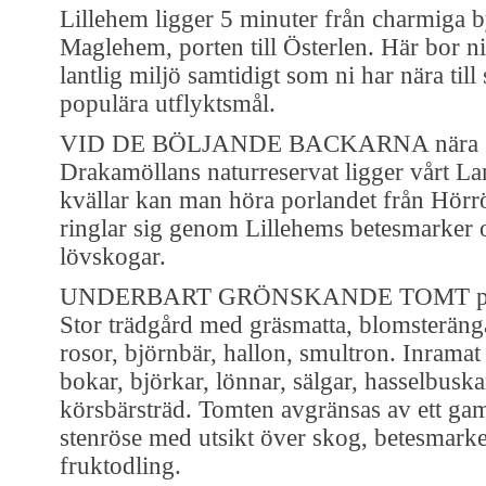
Lillehem ligger 5 minuter från charmiga 
Maglehem, porten till Österlen. Här bor ni
lantlig miljö samtidigt som ni har nära till
populära utflyktsmål.
VID DE BÖLJANDE BACKARNA nära
Drakamöllans naturreservat ligger vårt L
kvällar kan man höra porlandet från Hör
ringlar sig genom Lillehems betesmarker
lövskogar.
UNDERBART GRÖNSKANDE TOMT på
Stor trädgård med gräsmatta, blomsteränga
rosor, björnbär, hallon, smultron. Inramat
bokar, björkar, lönnar, sälgar, hasselbusk
körsbärsträd. Tomten avgränsas av ett ga
stenröse med utsikt över skog, betesmark
fruktodling.