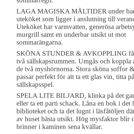
sommarregn.
LAGA MAGISKA MÅLTIDER under bar 
uteköket som ligger i anslutning till veran
Uteköket har varmvatten, generösa arbetsyt
murgrill samt en underbar utsikt ut mot
sommarängarna.
SKÖNA STUNDER & AVKOPPLING får 
två sällskapsrummen. Umgås och koppla 
de två myshörnorna. Stora sköna soffor & 
passar perfekt för att ta ett glas vin, titta 
sällskapsspel.
SPELA LITE BILJARD, klinka på det gam
eller ta ett parti schack. Låna en bok i det l
biblioteket och ta det lugnt i läsfåtöljen d
av huset bästa utsikt. Hög mysfaktor blir 
brinner i kaminen sena kvällar.