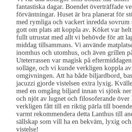
fantastiska dagar. Boendet överträffade ve
förväntningar. Huset är bra planerat för st
med rymliga och vackert inredda sovrum 
gott om plats att koppla av. Köket var helt 
fullt utrustat med allt vi behövde för att la
middag tillsammans. Vi använde matplats
inomhus och utomhus, och även grillen på
Uteterrassen var magisk på eftermiddagen 
solläge, och vi kunde verkligen koppla av
omgivningen. Att ha både biljardbord, ba
jacuzzi gjorde vistelsen extra lyxig. Kväll
med en omgång biljard innan vi sjönk ner 
och njöt av lugnet och filosoferande över l
verkligen fått till en riktig pärla till boen
varmt rekommendera detta Lanthus till and
sällskap som vill ha en bekväm, lyxig oc
vistelse!