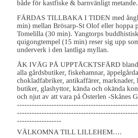
både för kastfiske & barnvänligt metande.
FÄRDAS TILLBAKA I TIDEN med ånglo
min) mellan Brösarp-St Olof eller hoppa p
Tomelilla (30 min). Yangtorps buddhistis
quigongtempel (15 min) reser sig upp som
underverk i den lantliga myllan.
ÅK IVÄG PÅ UPPTÄCKTSFÄRD bland Ö
alla gårdsbutiker, fiskehamnar, äppelgårda
chokladfabriker, antikaffärer, marknader, 
butiker, glashyttor, kända och okända kons
och njut av att vara på Österlen -Skånes 
-------------------------------------------------
-------------------------------------------------
------------------
VÄLKOMNA TILL LILLEHEM….