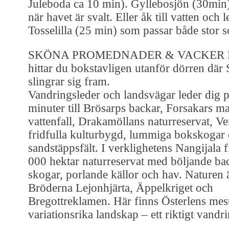
Juleboda ca 10 min). Gyllebosjön (30min)
när havet är svalt. Eller åk till vatten och 
Tosselilla (25 min) som passar både stor s
SKÖNA PROMEDNADER & VACKER
hittar du bokstavligen utanför dörren där
slingrar sig fram.
Vandringsleder och landsvägar leder dig p
minuter till Brösarps backar, Forsakars m
vattenfall, Drakamöllans naturreservat, V
fridfulla kulturbygd, lummiga bokskogar
sandstäppsfält. I verklighetens Nangijala 
000 hektar naturreservat med böljande bac
skogar, porlande källor och hav. Naturen ä
Bröderna Lejonhjärta, Äppelkriget och
Bregottreklamen. Här finns Österlens mes
variationsrika landskap – ett riktigt vandr