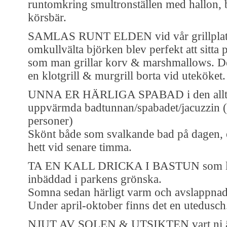
runtomkring smultronställen med hallon, 
körsbär.
SAMLAS RUNT ELDEN vid vår grillplat
omkullvälta björken blev perfekt att sitta 
som man grillar korv & marshmallows. De
en klotgrill & murgrill borta vid uteköket.
UNNA ER HÄRLIGA SPABAD i den allt
uppvärmda badtunnan/spabadet/jacuzzin 
personer)
Skönt både som svalkande bad på dagen, 
hett vid senare timma.
TA EN KALL DRICKA I BASTUN som l
inbäddad i parkens grönska.
Somna sedan härligt varm och avslappnad
Under april-oktober finns det en utedusch
NJUT AV SOLEN & UTSIKTEN vart ni än