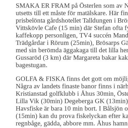
SMAKA ER FRAM på Österlen som av 
utsetts till ett måste för matälskare. Här fin
prisbelönta gårdshotellet Talldungen i Br
Vittskövle Cafe (15 min) där Stefan ofta f
kaffekopp personligen, TV4 succén Man
Trädgårdar i Rörum (25min), Brösarps Gä
med sin berömda äggakaga till det lilla he
Gussaröd (3 km) där Margareta bakar kak
bagestugan.
GOLFA & FISKA finns det gott om möjligh
Några av landets finaste banor finns i när
Kristianstad golfklubb i Åhus 30min, Öst
Lilla Vik (30min) Degeberga GK (13min)
Havsfiske är bara 10 min bort. I Bålsjön 
(15min) kan du prova fiskelyckan efter ka
regnbåge, gädda, abbore mm. Åhus hamn 