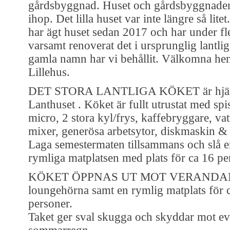
gårdsbyggnad. Huset och gårdsbyggnade
ihop. Det lilla huset var inte längre så litet
har ägt huset sedan 2017 och har under fl
varsamt renoverat det i ursprunglig lantlig 
gamla namn har vi behållit. Välkomna hem 
Lillehus.
DET STORA LANTLIGA KÖKET är hjärt
Lanthuset . Köket är fullt utrustat med spi
micro, 2 stora kyl/frys, kaffebryggare, va
mixer, generösa arbetsytor, diskmaskin &
Laga semestermaten tillsammans och slå e
rymliga matplatsen med plats för ca 16 pe
KÖKET ÖPPNAS UT MOT VERANDAN 
loungehörna samt en rymlig matplats för 
personer.
Taket ger sval skugga och skyddar mot ev