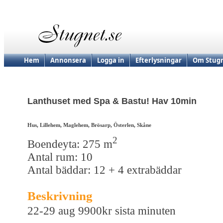
Hem
Annonsera
Logga in
Efterlysningar
Om Stugn
Lanthuset med Spa & Bastu! Hav 10min
Hus, Lillehem, Maglehem, Brösarp, Österlen, Skåne
2
Boendeyta: 275 m
Antal rum: 10
Antal bäddar: 12 + 4 extrabäddar
Beskrivning
22-29 aug 9900kr sista minuten