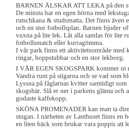
BARNEN ÄLSKAR ATT LEKA på den sto
De minsta har en egen hörna med lekstug
rutschkana & studsmatta. Det finns även e
och en stor fotbollsplan. Barnen bjuder of
vuxna på lite lek. Låt alla samlas för lite 
fotbollsmatch eller kurragömma.
I vår park finns ett aktivitetsområde med k
ringar, hoppstubbar och en stor lekborg.
I VÅR EGEN SKOGSPARK kommer ni nä
Vandra runt på stigarna och se vad som 
Lyssna på fåglarnas kvitter samtidigt som n
skogsbär. Slå er ner i parkens glänta och 
godaste kaffekopp.
SKÖNA PROMENADER kan man ta direk
stugan. I närheten av Lanthuset finns en
en liten bäck som brukar vara poppis att l