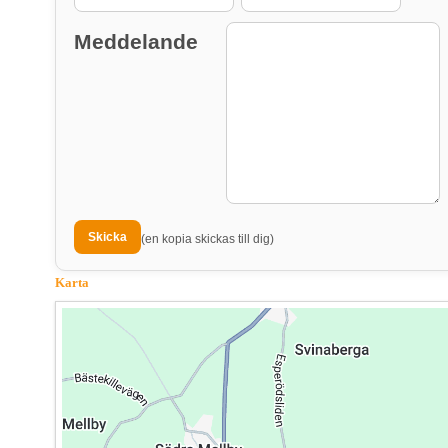
Meddelande
(en kopia skickas till dig)
Karta