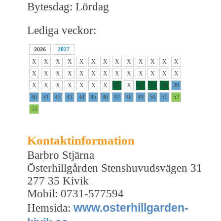
Bytesdag: Lördag
Lediga veckor:
2027
2026
X
X
X
X
X
X
X
X
X
X
X
X
X
X
X
X
X
X
X
X
X
X
X
X
X
X
X
X
X
X
X
X
X
34
X
36
37
38
39
40
41
42
43
44
45
46
47
48
49
50
51
52
53
Kontaktinformation
Barbro Stjärna
Österhillgården Stenshuvudsvägen 31
277 35 Kivik
Mobil: 0731-577594
www.osterhillgarden-
Hemsida: