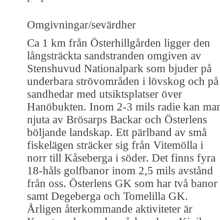
Omgivningar/sevärdher
Ca 1 km från Österhillgården ligger den
långsträckta sandstranden omgiven av
Stenshuvud Nationalpark som bjuder på
underbara strövområden i lövskog och på
sandhedar med utsiktsplatser över
Hanöbukten. Inom 2-3 mils radie kan ma
njuta av Brösarps Backar och Österlens
böljande landskap. Ett pärlband av små
fiskelägen sträcker sig från Vitemölla i
norr till Kåseberga i söder. Det finns fyra
18-håls golfbanor inom 2,5 mils avstånd
från oss. Österlens GK som har två banor
samt Degeberga och Tomelilla GK.
Årligen återkommande aktiviteter är