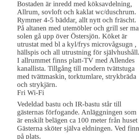
Bostaden är inredd med köksavdelning,
Allrum, sovloft och kaklat wc/duschrum.
Rymmer 4-5 bäddar, allt nytt och fräscht.
På altanen med utemöbler och grill ser m
solen gå upp över Östersjön. Köket är
utrustat med bl a kyl/frys microvågsugn ,
hällspis och all utrustning för självhushåll
I allrummet finns platt-TV med Allendes
kanallista. Tillgång till modern tvättstuga
med tvättmaskin, torktumlare, strykbräda
och strykjärn.
Fri Wi-Fi
Vedeldad bastu och IR-bastu står till
gästernas förfogande. Anläggningen som
är enskilt belägen ca 100 meter från huset 
Gästerna sköter själva eldningen. Ved fin
på plats.