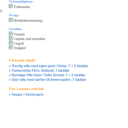
Tvättmöjligheter:
Tvättmaskin
d.
Övrigt:
Mobiltelefontäckning
Utomhus:
Veranda
Uteplats med utemöbler
Utegrill
Trädgård
Liknande objekt
» Trevlig villa med egen pool i Visby: 7 + 2 bäddar
» Fantastiska Fårö, Gotland: 7 bäddar
» Rymliga Villa Gute i Tofta Strand: 7 + 2 bäddar
» Stor villa med närhet till innerstaden: 7 bäddar
Fler i samma område
» Stugor i Västergarn