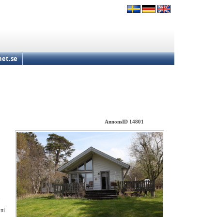
et.se
AnnonsID 14801
 ni