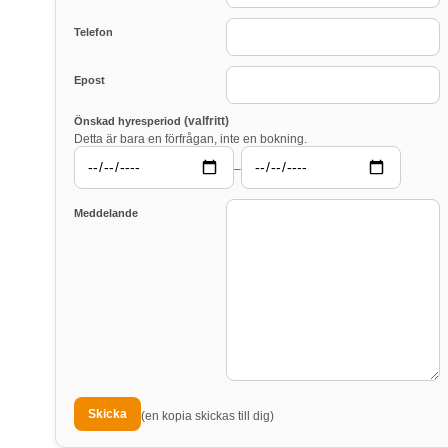
Telefon
Epost
(valfritt)
Önskad hyresperiod
Detta är bara en förfrågan, inte en bokning.
–
Meddelande
(en kopia skickas till dig)