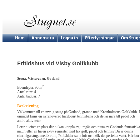
Hem
Annonsera
Logga in
Efterlysningar
Om Stugn
Fritidshus vid Visby Golfklubb
Stuga, Västergarn, Gotland
2
Boendeyta: 90 m
Antal rum: 4
Antal bäddar: 7
Beskrivning
Välkommen till en mysig stuga på Gotland, granne med Kronholmens Golfklubb. I
området finns en nyrenoverad hardcourt tennisbana och det är nära till padel och
andra aktiviteter.
Letar ni efter en plats där ni kan koppla av, umgås och njuta av Gotlands fantastiska
natur, eller en ha en aktiv semester med tex golf, padel och tennis? Då är denna
charmiga stuga med 3 rum, 7st bäddar samt loft och kök det perfekta valet. Här bor