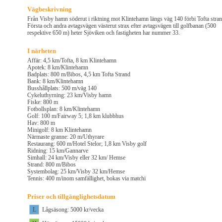
Vägbeskrivning
Från Visby hamn söderut i riktning mot Klintehamn längs väg 140 förbi Tofta stran
Första och andra avtagsvägen västerut strax efter avtagsvägen till golfbanan (500
respektive 650 m) heter Sjöviken och fastigheten har nummer 33.
I närheten
Affär: 4,5 km/Tofta, 8 km Klintehamn
Apotek: 8 km/Klintehamn
Badplats: 800 m/Bibos, 4,5 km Tofta Strand
Bank: 8 km/Klintehamn
Busshållplats: 500 m/väg 140
Cykeluthyrning: 23 km/Visby hamn
Fiske: 800 m
Fotbollsplan: 8 km/Klintehamn
Golf: 100 m/Fairway 5; 1,8 km klubbhus
Hav: 800 m
Minigolf: 8 km Klintehamn
Närmaste granne: 20 m/Uthyrare
Restaurang: 600 m/Hotel Stelor; 1,8 km Visby golf
Ridning: 15 km/Gannarve
Simhall: 24 km/Visby eller 32 km/ Hemse
Strand: 800 m/Bibos
Systembolag: 25 km/Visby 32 km/Hemse
Tennis: 400 m/inom samfällighet, bokas via matchi
Priser och tillgänglighetsdatum
L
Lågsäsong: 5000 kr/vecka