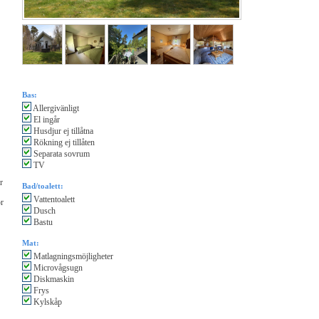
Bas:
Allergivänligt
El ingår
Husdjur ej tillåtna
Rökning ej tillåten
Separata sovrum
TV
r
Bad/toalett:
Vattentoalett
or
Dusch
Bastu
Mat:
Matlagningsmöjligheter
Microvågsugn
Diskmaskin
Frys
Kylskåp