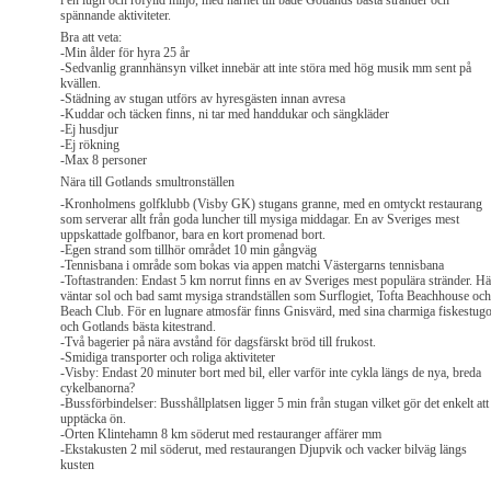
i en lugn och rofylld miljö, med närhet till både Gotlands bästa stränder och
spännande aktiviteter.
Bra att veta:
-Min ålder för hyra 25 år
-Sedvanlig grannhänsyn vilket innebär att inte störa med hög musik mm sent på
kvällen.
-Städning av stugan utförs av hyresgästen innan avresa
-Kuddar och täcken finns, ni tar med handdukar och sängkläder
-Ej husdjur
-Ej rökning
-Max 8 personer
Nära till Gotlands smultronställen
-Kronholmens golfklubb (Visby GK) stugans granne, med en omtyckt restaurang
som serverar allt från goda luncher till mysiga middagar. En av Sveriges mest
uppskattade golfbanor, bara en kort promenad bort.
-Egen strand som tillhör området 10 min gångväg
-Tennisbana i område som bokas via appen matchi Västergarns tennisbana
-Toftastranden: Endast 5 km norrut finns en av Sveriges mest populära stränder. Hä
väntar sol och bad samt mysiga strandställen som Surflogiet, Tofta Beachhouse och
Beach Club. För en lugnare atmosfär finns Gnisvärd, med sina charmiga fiskestug
och Gotlands bästa kitestrand.
-Två bagerier på nära avstånd för dagsfärskt bröd till frukost.
-Smidiga transporter och roliga aktiviteter
-Visby: Endast 20 minuter bort med bil, eller varför inte cykla längs de nya, breda
cykelbanorna?
-Bussförbindelser: Busshållplatsen ligger 5 min från stugan vilket gör det enkelt att
upptäcka ön.
-Orten Klintehamn 8 km söderut med restauranger affärer mm
-Ekstakusten 2 mil söderut, med restaurangen Djupvik och vacker bilväg längs
kusten