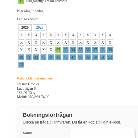
H
Högsäsong: 15000 kr/vecka
Bytesdag: Söndag
Lediga veckor:
2027
2026
X
X
X
X
X
X
X
X
X
X
X
X
X
X
X
X
X
X
X
X
X
X
X
X
X
X
X
X
X
X
X
32
33
34
35
36
37
38
39
40
41
42
43
44
45
46
47
48
49
50
51
52
53
Kontaktinformation
Jessica Cronier
Laduvägen 8
183 56 Täby
Mobil: 070-699 74 89
Bokningsförfrågan
Skicka en fråga till uthyraren. Du får en kopia till din e-post.
Namn