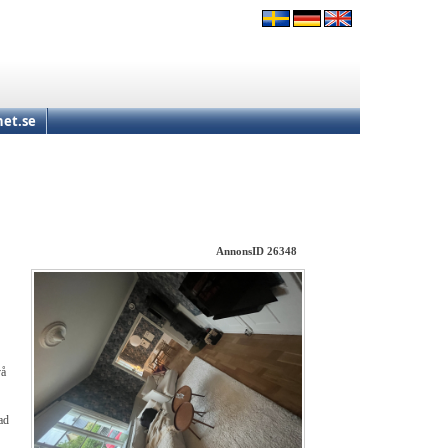
et.se
AnnonsID 26348
vå
ad