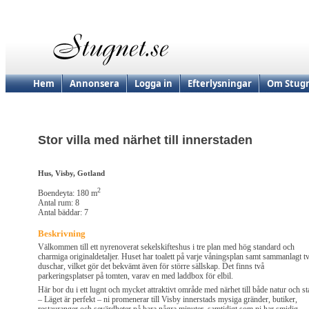
Hem
Annonsera
Logga in
Efterlysningar
Om Stugn
Stor villa med närhet till innerstaden
Hus, Visby, Gotland
2
Boendeyta: 180 m
Antal rum: 8
Antal bäddar: 7
Beskrivning
Välkommen till ett nyrenoverat sekelskifteshus i tre plan med hög standard och
charmiga originaldetaljer. Huset har toalett på varje våningsplan samt sammanlagt t
duschar, vilket gör det bekvämt även för större sällskap. Det finns två
parkeringsplatser på tomten, varav en med laddbox för elbil.
Här bor du i ett lugnt och mycket attraktivt område med närhet till både natur och st
– Läget är perfekt – ni promenerar till Visby innerstads mysiga gränder, butiker,