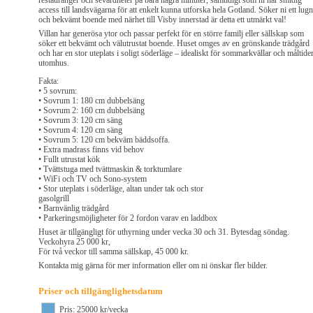
restauranger och sevärdheter på bara några minuter, samtidigt som ni har smidig
access till landsvägarna för att enkelt kunna utforska hela Gotland. Söker ni ett lugn
och bekvämt boende med närhet till Visby innerstad är detta ett utmärkt val!
Villan har generösa ytor och passar perfekt för en större familj eller sällskap som
söker ett bekvämt och välutrustat boende. Huset omges av en grönskande trädgård
och har en stor uteplats i soligt söderläge – idealiskt för sommarkvällar och måltide
utomhus.
Fakta:
• 5 sovrum:
• Sovrum 1: 180 cm dubbelsäng
• Sovrum 2: 160 cm dubbelsäng
• Sovrum 3: 120 cm säng
• Sovrum 4: 120 cm säng
• Sovrum 5: 120 cm bekväm bäddsoffa.
• Extra madrass finns vid behov
• Fullt utrustat kök
• Tvättstuga med tvättmaskin & torktumlare
• WiFi och TV och Sono-system
• Stor uteplats i söderläge, altan under tak och stor
gasolgrill
• Barnvänlig trädgård
• Parkeringsmöjligheter för 2 fordon varav en laddbox
Huset är tillgängligt för uthyrning under vecka 30 och 31. Bytesdag söndag.
Veckohyra 25 000 kr,
För två veckor till samma sällskap, 45 000 kr.
Kontakta mig gärna för mer information eller om ni önskar fler bilder.
Priser och tillgänglighetsdatum
Pris: 25000 kr/vecka