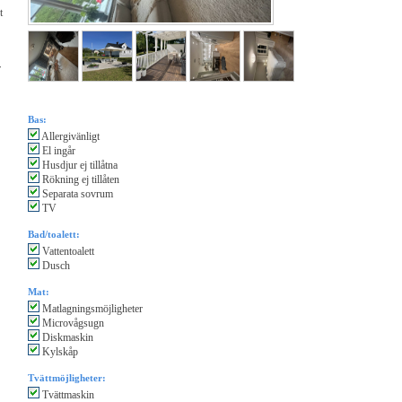
t
r
Bas:
Allergivänligt
El ingår
Husdjur ej tillåtna
Rökning ej tillåten
Separata sovrum
TV
Bad/toalett:
Vattentoalett
Dusch
Mat:
Matlagningsmöjligheter
Microvågsugn
Diskmaskin
Kylskåp
Tvättmöjligheter:
Tvättmaskin