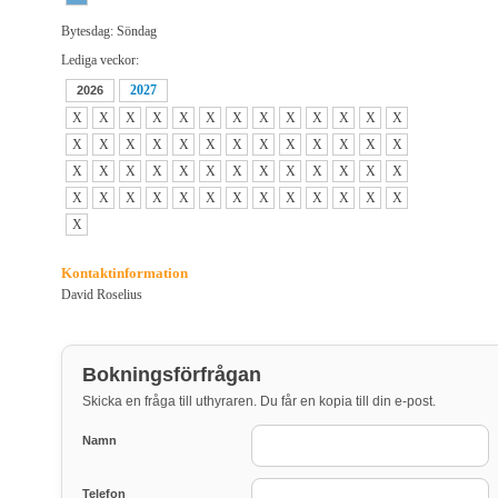
Bytesdag: Söndag
Lediga veckor:
2027
2026
X
X
X
X
X
X
X
X
X
X
X
X
X
X
X
X
X
X
X
X
X
X
X
X
X
X
X
X
X
X
X
X
X
X
X
X
X
X
X
X
X
X
X
X
X
X
X
X
X
X
X
X
X
Kontaktinformation
David Roselius
Bokningsförfrågan
Skicka en fråga till uthyraren. Du får en kopia till din e-post.
Namn
Telefon