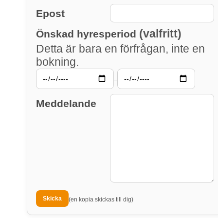
Epost
(valfritt)
Önskad hyresperiod
Detta är bara en förfrågan, inte en
bokning.
–
Meddelande
(en kopia skickas till dig)