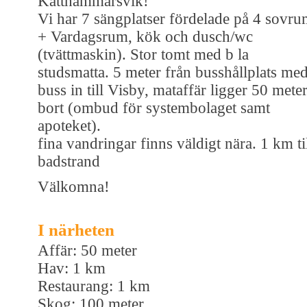
Katthammarsvik!
Vi har 7 sängplatser fördelade på 4 sovr
+ Vardagsrum, kök och dusch/wc
(tvättmaskin). Stor tomt med b la
studsmatta. 5 meter från busshållplats me
buss in till Visby, mataffär ligger 50 mete
bort (ombud för systembolaget samt
apoteket).
fina vandringar finns väldigt nära. 1 km ti
badstrand
Välkomna!
I närheten
Affär: 50 meter
Hav: 1 km
Restaurang: 1 km
Skog: 100 meter