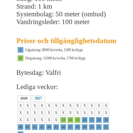
Strand: 1 km
Systembolag: 50 meter (ombud)
Vandringsleder: 100 meter
Priser och tillgänglighetsdatum
L
Lågsäsong: 8000 kr/vecka, 1200 kr/dygn
H
Högsäsong: 12000 kr/vecka, 1700 kr/dygn
Bytesdag: Valfri
Lediga veckor:
2027
2026
X
X
X
X
X
X
X
X
X
X
X
X
X
X
X
X
X
X
X
X
X
X
X
X
X
X
X
X
X
X
X
X
33
34
35
36
37
38
39
40
41
42
43
44
45
46
47
48
49
50
51
52