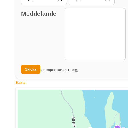
Meddelande
(en kopia skickas till dig)
Karta