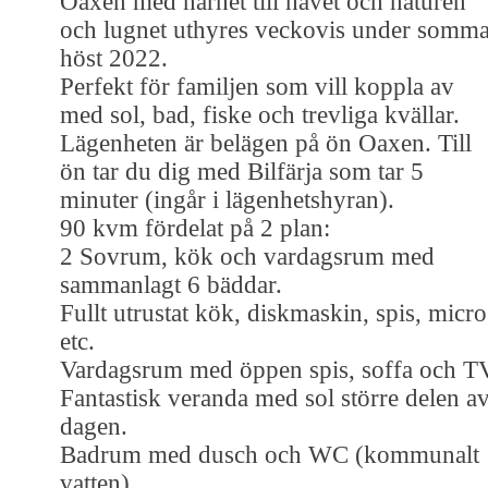
Oaxen med närhet till havet och naturen
och lugnet uthyres veckovis under somma
höst 2022.
Perfekt för familjen som vill koppla av
med sol, bad, fiske och trevliga kvällar.
Lägenheten är belägen på ön Oaxen. Till
ön tar du dig med Bilfärja som tar 5
minuter (ingår i lägenhetshyran).
90 kvm fördelat på 2 plan:
2 Sovrum, kök och vardagsrum med
sammanlagt 6 bäddar.
Fullt utrustat kök, diskmaskin, spis, micro
etc.
Vardagsrum med öppen spis, soffa och T
Fantastisk veranda med sol större delen a
dagen.
Badrum med dusch och WC (kommunalt
vatten).