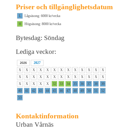
Priser och tillgänglighetsdatum
L
Lågsäsong: 6000 kr/vecka
H
Högsäsong: 8000 kr/vecka
Bytesdag: Söndag
Lediga veckor:
2027
2026
X
X
X
X
X
X
X
X
X
X
X
X
X
X
X
X
X
X
X
X
X
X
X
X
X
X
X
X
X
X
X
32
33
34
35
36
37
38
39
40
41
42
43
44
45
46
47
48
49
50
51
52
53
Kontaktinformation
Urban Vårnäs