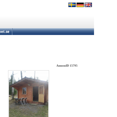
et.se
AnnonsID 15795