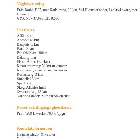
Vägbeskrivning
Från Borås, R27, mot Karlskrona, 20 km. Vid Blomsterlandet, Lockryd sväng mot
Hillared.
GPS: N57 37.690 E13 9.563
I närheten
Affär: 8 km
Apotek: 18 km
Badplats: 3 km
Bank: 8 km
Busshållplats: 300 m
Båtuthyrning
Fiske: Ätran, fiskekort
Kanotuthyrning: Vi hyr ut kanoter
Närmaste granne: 75 m, där bor vi
Restaurang: 3 km
Simhall: 18 km
Sjö: 1 km
Skog: Alldeles intill
Systembolag: 18 km
Vandringsleder: 2 km till Såken runt
Priser och tillgänglighetsdatum
Pris: 4200 kr/vecka, 700 kr/dygn
Kontaktinformation
Haganäs stugor & kanoter