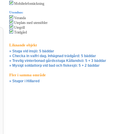
Mobiltelefontäckning
Utomhus:
Veranda
Uteplats med utemöbler
Utegrill
Trädgård
Liknande objekt
» Stuga vid insjö: 5 bäddar
» Checka in valfri dag. Inhägnad trädgård: 5 bäddar
» Trevlig vinterbonad gårdsstuga Kållandsö: 5 + 3 bäddar
» Mysigt soldattorp vid bad och fiskesjö: 5 + 2 bäddar
Fler i samma område
» Stugor i Hillared