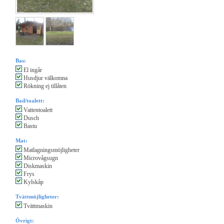
Bas:
El ingår
Husdjur välkomna
Rökning ej tillåten
Bad/toalett:
Vattentoalett
Dusch
Bastu
Mat:
Matlagningsmöjligheter
Microvågsugn
Diskmaskin
Frys
Kylskåp
Tvättmöjligheter:
Tvättmaskin
Övrigt: