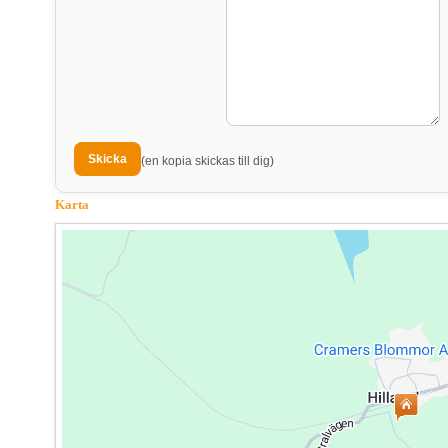
(en kopia skickas till dig)
Karta