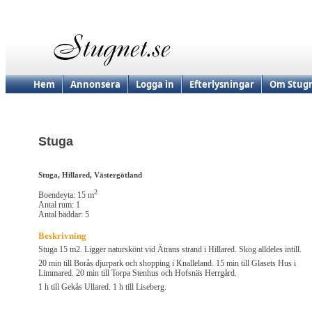
Hem
Annonsera
Logga in
Efterlysningar
Om Stugn
Stuga
Stuga, Hillared, Västergötland
2
Boendeyta: 15 m
Antal rum: 1
Antal bäddar: 5
Beskrivning
Stuga 15 m2. Ligger naturskönt vid Ätrans strand i Hillared. Skog alldeles intill.
20 min till Borås djurpark och shopping i Knalleland. 15 min till Glasets Hus i
Limmared. 20 min till Torpa Stenhus och Hofsnäs Herrgård.
1 h till Gekås Ullared. 1 h till Liseberg.