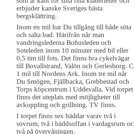
som är känt för sina fina klätterleder och
erbjuder kanske Sveriges bästa
bergsklättring.
Inom en mil har Du tillgång till både söta
och salta bad. Härifrån når man
vandringslederna Bohusleden och
Soteleden inom 10 minuter med bil eller
0,5 tim till fots. Det finns bra cykelvägar
till Bovallstrand, Valön och Gerlesborg. C
1 mil till Nordens Ark. Inom tre mil når
Du Smögen, Fjällbacka, Grebbestad och
Torps köpcentrum i Uddevalla. Vid torpet
finns det uteplats med möjligheter till
avkoppling och grillning. TV finns.
I torpet finns sex bäddar varav två i
sovrum, två i bäddsoffan i vardagsrum o
två på övervåningen.