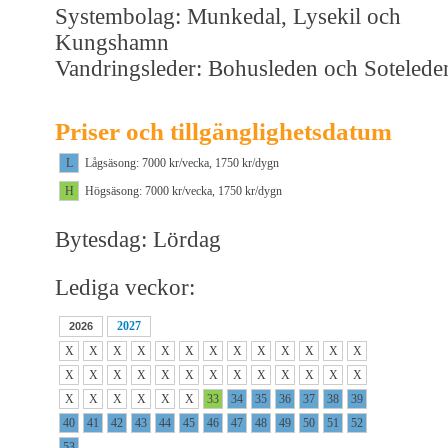
Systembolag: Munkedal, Lysekil och
Kungshamn
Vandringsleder: Bohusleden och Sotelede
Priser och tillgänglighetsdatum
L
Lågsäsong: 7000 kr/vecka, 1750 kr/dygn
H
Högsäsong: 7000 kr/vecka, 1750 kr/dygn
Bytesdag: Lördag
Lediga veckor:
2027
2026
X
X
X
X
X
X
X
X
X
X
X
X
X
X
X
X
X
X
X
X
X
X
X
X
X
X
X
X
X
X
X
X
33
34
35
36
37
38
39
40
41
42
43
44
45
46
47
48
49
50
51
52
53