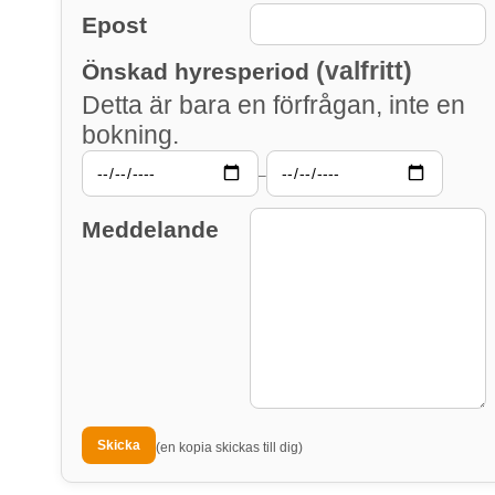
Epost
(valfritt)
Önskad hyresperiod
Detta är bara en förfrågan, inte en
bokning.
–
Meddelande
(en kopia skickas till dig)