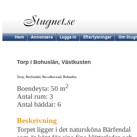
Hem
Annonsera
Logga in
Efterlysningar
Om Stugn
Torp i Bohuslän, Västkusten
Torp, Bärfendal, Bovallstrand, Bohuslän
2
Boendeyta: 50 m
Antal rum: 3
Antal bäddar: 6
Beskrivning
Torpet ligger i det natursköna Bärfendal