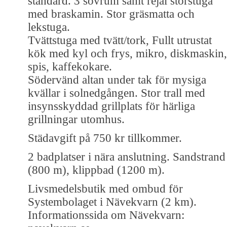
standard. 3 sovrum samt rejäl storstuga
med braskamin. Stor gräsmatta och
lekstuga.
Tvättstuga med tvätt/tork, Fullt utrustat
kök med kyl och frys, mikro, diskmaskin,
spis, kaffekokare.
Södervänd altan under tak för mysiga
kvällar i solnedgången. Stor trall med
insynsskyddad grillplats för härliga
grillningar utomhus.
Städavgift på 750 kr tillkommer.
2 badplatser i nära anslutning. Sandstrand
(800 m), klippbad (1200 m).
Livsmedelsbutik med ombud för
Systembolaget i Nävekvarn (2 km).
Informationssida om Nävekvarn: