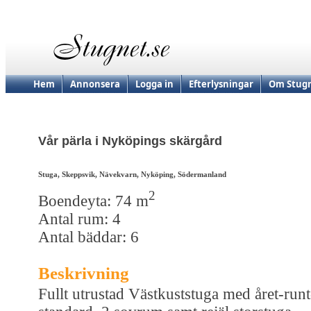
Hem
Annonsera
Logga in
Efterlysningar
Om Stugn
Vår pärla i Nyköpings skärgård
Stuga, Skeppsvik, Nävekvarn, Nyköping, Södermanland
2
Boendeyta: 74 m
Antal rum: 4
Antal bäddar: 6
Beskrivning
Fullt utrustad Västkuststuga med året-runt