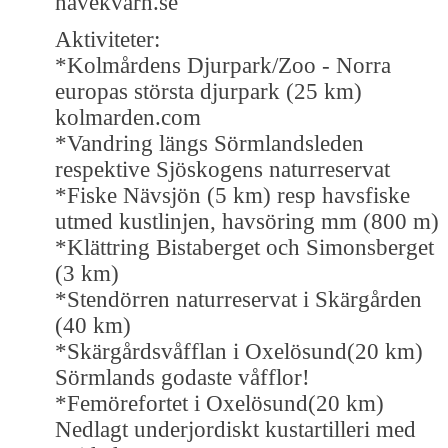
navekvarn.se
Aktiviteter:
*Kolmårdens Djurpark/Zoo - Norra
europas största djurpark (25 km)
kolmarden.com
*Vandring längs Sörmlandsleden
respektive Sjöskogens naturreservat
*Fiske Nävsjön (5 km) resp havsfiske
utmed kustlinjen, havsöring mm (800 m)
*Klättring Bistaberget och Simonsberget
(3 km)
*Stendörren naturreservat i Skärgården
(40 km)
*Skärgårdsvåfflan i Oxelösund(20 km)
Sörmlands godaste våfflor!
*Femörefortet i Oxelösund(20 km)
Nedlagt underjordiskt kustartilleri med