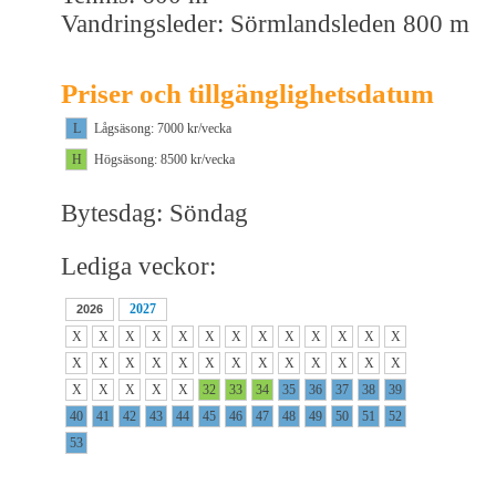
Vandringsleder: Sörmlandsleden 800 m
Priser och tillgänglighetsdatum
L
Lågsäsong: 7000 kr/vecka
H
Högsäsong: 8500 kr/vecka
Bytesdag: Söndag
Lediga veckor:
2027
2026
X
X
X
X
X
X
X
X
X
X
X
X
X
X
X
X
X
X
X
X
X
X
X
X
X
X
X
X
X
X
X
32
33
34
35
36
37
38
39
40
41
42
43
44
45
46
47
48
49
50
51
52
53