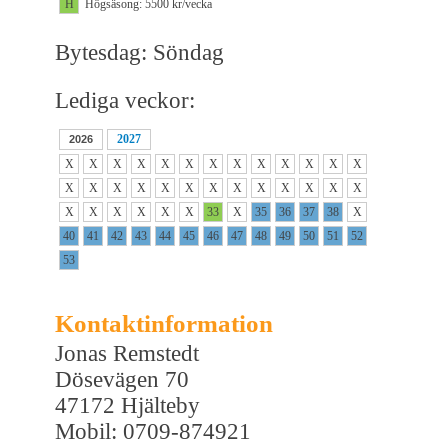
H
Högsäsong: 5500 kr/vecka
Bytesdag: Söndag
Lediga veckor:
2027
2026
X
X
X
X
X
X
X
X
X
X
X
X
X
X
X
X
X
X
X
X
X
X
X
X
X
X
X
X
X
X
X
X
33
X
35
36
37
38
X
40
41
42
43
44
45
46
47
48
49
50
51
52
53
Kontaktinformation
Jonas Remstedt
Dösevägen 70
47172 Hjälteby
Mobil: 0709-874921