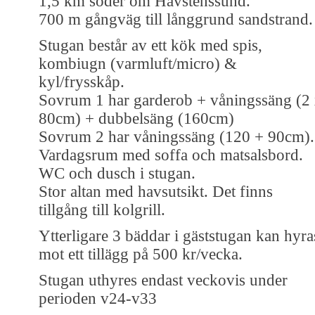
1,5 km söder om Havstenssund.
700 m gångväg till långgrund sandstrand.
Stugan består av ett kök med spis,
kombiugn (varmluft/micro) &
kyl/frysskåp.
Sovrum 1 har garderob + våningssäng (2
80cm) + dubbelsäng (160cm)
Sovrum 2 har våningssäng (120 + 90cm).
Vardagsrum med soffa och matsalsbord.
WC och dusch i stugan.
Stor altan med havsutsikt. Det finns
tillgång till kolgrill.
Ytterligare 3 bäddar i gäststugan kan hyra
mot ett tillägg på 500 kr/vecka.
Stugan uthyres endast veckovis under
perioden v24-v33