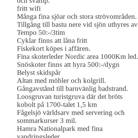
och svamp.
fritt wifi
Många fina sjöar och stora strövområden.
Tillgång till bastu nere vid sjön uthyres av
Tempo 50:-/3tim
Cyklar finns att låna fritt
Fiskekort köpes i affären.
Fina skoterleder Nordic area 1000Km led
Snöskoter finns att hyra 500:-/dygn
Belyst skidspår
Altan med möbler och kolgrill.
Gångavstånd till barnvänlig badstrand.
Loosgruvan turistgruva där det bröts
kobolt på 1700-talet 1,5 km
Fågelsjö världsarv med servering och
sommarkurser 3 mil.
Hamra Nationalpark med fina
vandringsleder.