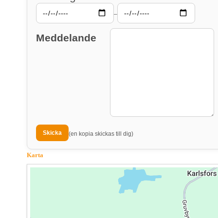
–
Meddelande
(en kopia skickas till dig)
Karta