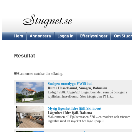
Hem
Annonsera
Logga in
Efterlysningar
Om Stugn
Resultat
998
annonser matchar din sökning.
Smögen rum/dygn P Wifi bad
Rum i Hasselösund, Smögen, Bohuslän
Ledigt! 950kr/dygn/2p! Lugnt boende i rum på Smögen i
idylliska Hasselösund. Stor trädgård m P! Hä...
Mysig lägenhet Idre fjäll, Ski-in/out
Lägenhet i Idre fjäll, Dalarna
Välkommen till Fjällterrassen 526 – en modern och trivsam
lägenhet med ett mycket bra läge i popul...