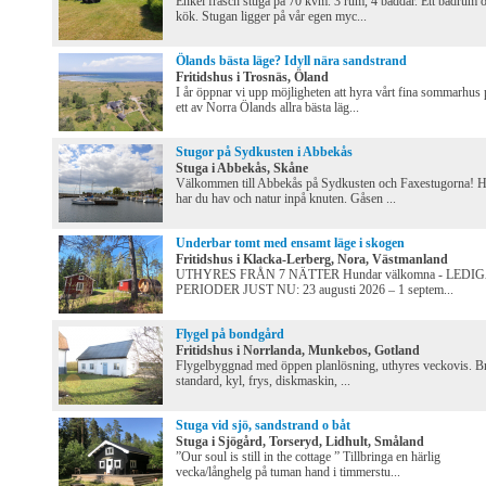
Enkel fräsch stuga på 70 kvm. 3 rum, 4 bäddar. Ett badrum 
kök. Stugan ligger på vår egen myc...
Ölands bästa läge? Idyll nära sandstrand
Fritidshus i Trosnäs, Öland
I år öppnar vi upp möjligheten att hyra vårt fina sommarhus 
ett av Norra Ölands allra bästa läg...
Stugor på Sydkusten i Abbekås
Stuga i Abbekås, Skåne
Välkommen till Abbekås på Sydkusten och Faxestugorna! H
har du hav och natur inpå knuten. Gåsen ...
Underbar tomt med ensamt läge i skogen
Fritidshus i Klacka-Lerberg, Nora, Västmanland
UTHYRES FRÅN 7 NÄTTER Hundar välkomna - LEDI
PERIODER JUST NU: 23 augusti 2026 – 1 septem...
Flygel på bondgård
Fritidshus i Norrlanda, Munkebos, Gotland
Flygelbyggnad med öppen planlösning, uthyres veckovis. B
standard, kyl, frys, diskmaskin, ...
Stuga vid sjö, sandstrand o båt
Stuga i Sjögård, Torseryd, Lidhult, Småland
”Our soul is still in the cottage ” Tillbringa en härlig
vecka/långhelg på tuman hand i timmerstu...