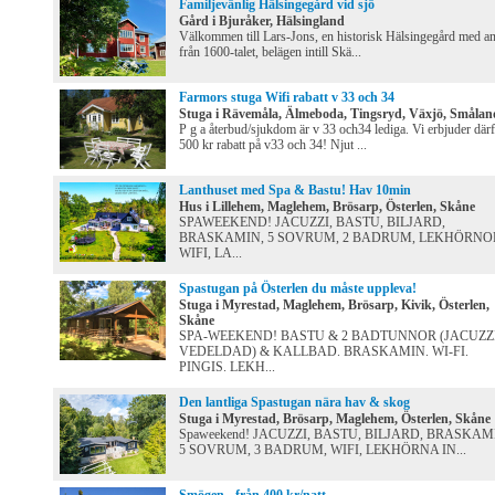
Familjevänlig Hälsingegård vid sjö
Gård i Bjuråker, Hälsingland
Välkommen till Lars-Jons, en historisk Hälsingegård med a
från 1600-talet, belägen intill Skä...
Farmors stuga Wifi rabatt v 33 och 34
Stuga i Rävemåla, Älmeboda, Tingsryd, Växjö, Smålan
P g a återbud/sjukdom är v 33 och34 lediga. Vi erbjuder där
500 kr rabatt på v33 och 34! Njut ...
Lanthuset med Spa & Bastu! Hav 10min
Hus i Lillehem, Maglehem, Brösarp, Österlen, Skåne
SPAWEEKEND! JACUZZI, BASTU, BILJARD,
BRASKAMIN, 5 SOVRUM, 2 BADRUM, LEKHÖRNO
WIFI, LA...
Spastugan på Österlen du måste uppleva!
Stuga i Myrestad, Maglehem, Brösarp, Kivik, Österlen,
Skåne
SPA-WEEKEND! BASTU & 2 BADTUNNOR (JACUZZ
VEDELDAD) & KALLBAD. BRASKAMIN. WI-FI.
PINGIS. LEKH...
Den lantliga Spastugan nära hav & skog
Stuga i Myrestad, Brösarp, Maglehem, Österlen, Skåne
Spaweekend! JACUZZI, BASTU, BILJARD, BRASKAM
5 SOVRUM, 3 BADRUM, WIFI, LEKHÖRNA IN...