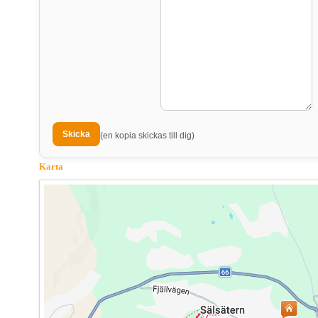
(en kopia skickas till dig)
Karta