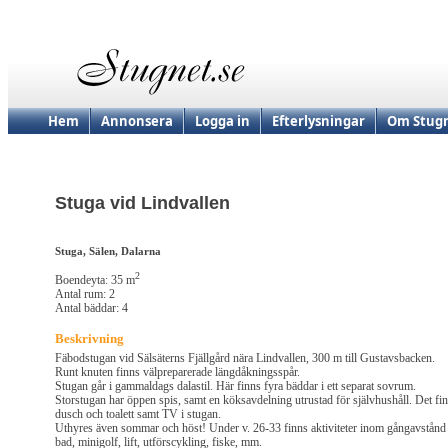
Hem
Annonsera
Logga in
Efterlysningar
Om Stugn
Stuga vid Lindvallen
Stuga, Sälen, Dalarna
2
Boendeyta: 35 m
Antal rum: 2
Antal bäddar: 4
Beskrivning
Fäbodstugan vid Sälsäterns Fjällgård nära Lindvallen, 300 m till Gustavsbacken.
Runt knuten finns välpreparerade längdåkningsspår.
Stugan går i gammaldags dalastil. Här finns fyra bäddar i ett separat sovrum.
Storstugan har öppen spis, samt en köksavdelning utrustad för självhushåll. Det fi
dusch och toalett samt TV i stugan.
Uthyres även sommar och höst! Under v. 26-33 finns aktiviteter inom gångavstånd
bad, minigolf, lift, utförscykling, fiske, mm.