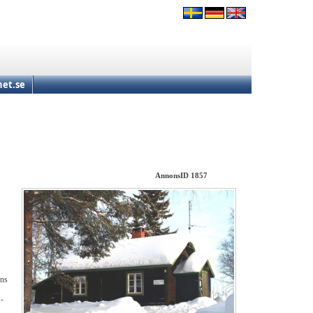
et.se
AnnonsID 1857
nns
 -