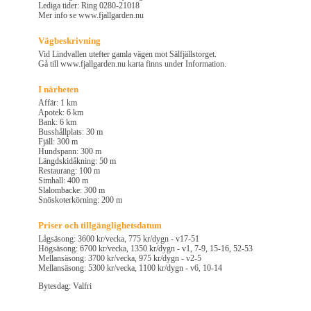
Lediga tider: Ring 0280-21018
Mer info se www.fjallgarden.nu
Vägbeskrivning
Vid Lindvallen utefter gamla vägen mot Sälfjällstorget.
Gå till www.fjallgarden.nu karta finns under Information.
I närheten
Affär: 1 km
Apotek: 6 km
Bank: 6 km
Busshållplats: 30 m
Fjäll: 300 m
Hundspann: 300 m
Längdskidåkning: 50 m
Restaurang: 100 m
Simhall: 400 m
Slalombacke: 300 m
Snöskoterkörning: 200 m
Priser och tillgänglighetsdatum
Lågsäsong: 3600 kr/vecka, 775 kr/dygn - v17-51
Högsäsong: 6700 kr/vecka, 1350 kr/dygn - v1, 7-9, 15-16, 52-53
Mellansäsong: 3700 kr/vecka, 975 kr/dygn - v2-5
Mellansäsong: 5300 kr/vecka, 1100 kr/dygn - v6, 10-14
Bytesdag: Valfri