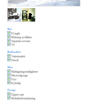
Bas:
El ingår
Rökning ej tillåten
Separata sovrum
TV
Bad/toalett:
Vattentoalett
Dusch
Mat:
Matlagningsmöjligheter
Microvågsugn
Frys
Kylskåp
Övrigt:
Öppen spis
Mobiltelefontäckning