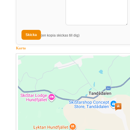
(en kopia skickas till dig)
Karta