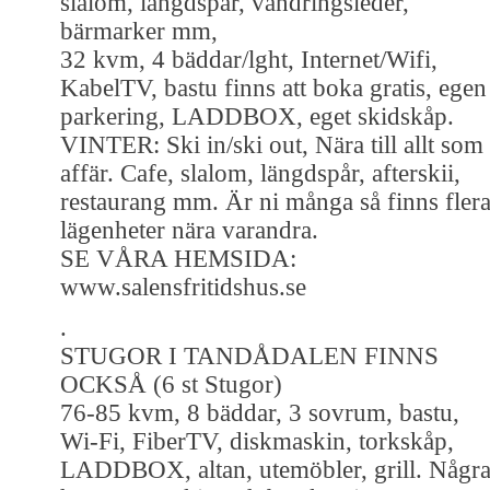
slalom, längdspår, vandringsleder,
bärmarker mm,
32 kvm, 4 bäddar/lght, Internet/Wifi,
KabelTV, bastu finns att boka gratis, egen
parkering, LADDBOX, eget skidskåp.
VINTER: Ski in/ski out, Nära till allt som
affär. Cafe, slalom, längdspår, afterskii,
restaurang mm. Är ni många så finns fler
lägenheter nära varandra.
SE VÅRA HEMSIDA:
www.salensfritidshus.se
.
STUGOR I TANDÅDALEN FINNS
OCKSÅ (6 st Stugor)
76-85 kvm, 8 bäddar, 3 sovrum, bastu,
Wi-Fi, FiberTV, diskmaskin, torkskåp,
LADDBOX, altan, utemöbler, grill. Någr