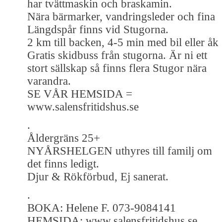
har tvättmaskin och braskamin.
Nära bärmarker, vandringsleder och fina
Längdspår finns vid Stugorna.
2 km till backen, 4-5 min med bil eller åk
Gratis skidbuss från stugorna. Är ni ett
stort sällskap så finns flera Stugor nära
varandra.
SE VÅR HEMSIDA =
www.salensfritidshus.se
.
Åldergräns 25+
NYÅRSHELGEN uthyres till familj om
det finns ledigt.
Djur & Rökförbud, Ej sanerat.
.
BOKA: Helene F. 073-9084141
HEMSIDA: www.salensfritidshus.se