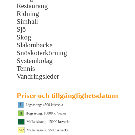
Restaurang
Ridning
Simhall
Sjö
Skog
Slalombacke
Snöskoterkörning
Systembolag
Tennis
Vandringsleder
Priser och tillgänglighetsdatum
L
Lågsäsong: 4500 kr/vecka
H
Högsäsong: 18000 kr/vecka
M1
Mellansäsong: 15000 kr/vecka
M2
Mellansäsong: 5500 kr/vecka