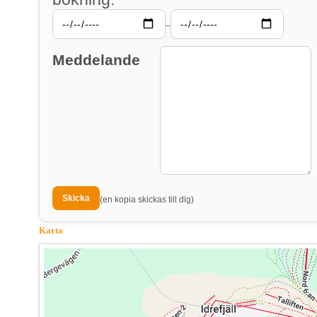
–
Meddelande
(en kopia skickas till dig)
Karta