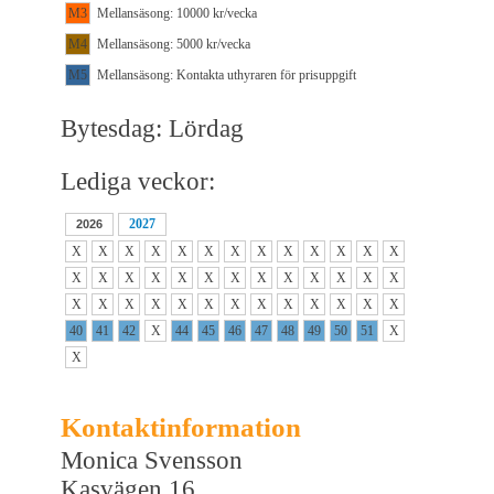
M3
Mellansäsong: 10000 kr/vecka
M4
Mellansäsong: 5000 kr/vecka
M5
Mellansäsong: Kontakta uthyraren för prisuppgift
Bytesdag: Lördag
Lediga veckor:
2027
2026
X
X
X
X
X
X
X
X
X
X
X
X
X
X
X
X
X
X
X
X
X
X
X
X
X
X
X
X
X
X
X
X
X
X
X
X
X
X
X
40
41
42
X
44
45
46
47
48
49
50
51
X
X
Kontaktinformation
Monica Svensson
Kasvägen 16