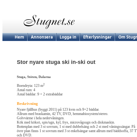
Hem
Annonsera
Logga in
Efterlysningar
Om Stugn
Stor nyare stuga ski in-ski out
Stuga, Stöten, Dalarna
2
Boendeyta: 123 m
Antal rum: 4
Antal bäddar: 9 + 2 extrabäddar
Beskrivning
Nyare fjällhus (byggt 2011) på 123 kvm och 9+2 bäddar.
Allrum med braskamin, 42 TV, DVD, hemmabiosystem/stereo.
Golvvärme i hela nedervåningen.
Kök med köksö, spis/ugn, kyl, frys, microvågsugn och diskmaskin.
Bottenplan med 3 st sovrum, 1 st med dubbelsäng och 2 st med våningssängar. På
övre plan finns 1 st sovrum med 3 st enkelsängar samt allrum med bäddsoffa, 37 
och DVD.