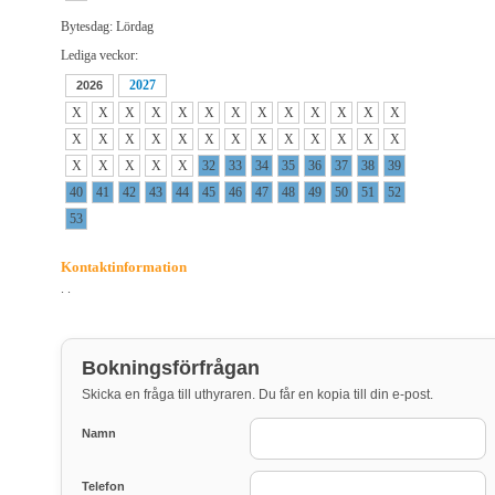
Bytesdag: Lördag
Lediga veckor:
2027
2026
X
X
X
X
X
X
X
X
X
X
X
X
X
X
X
X
X
X
X
X
X
X
X
X
X
X
X
X
X
X
X
32
33
34
35
36
37
38
39
40
41
42
43
44
45
46
47
48
49
50
51
52
53
Kontaktinformation
. .
Bokningsförfrågan
Skicka en fråga till uthyraren. Du får en kopia till din e-post.
Namn
Telefon