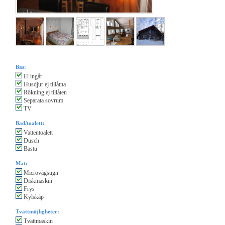
Bas:
El ingår
Husdjur ej tillåtna
Rökning ej tillåten
Separata sovrum
TV
Bad/toalett:
Vattentoalett
Dusch
Bastu
Mat:
Microvågsugn
Diskmaskin
Frys
Kylskåp
Tvättmöjligheter:
Tvättmaskin