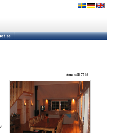
et.se
AnnonsID 7549
TV