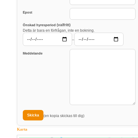
Epost
(valfritt)
Önskad hyresperiod
Detta är bara en förfrågan, inte en bokning.
–
Meddelande
(en kopia skickas till dig)
Karta