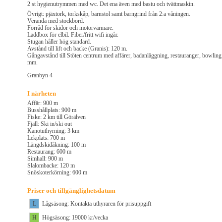
2 st hygienutrymmen med wc. Det ena även med bastu och tvättmaskin.
Övrigt: pjäxtork, torkskåp, barnstol samt barngrind från 2:a våningen.
Veranda med stockbord.
Förråd för skidor och motorvärmare.
Laddbox för elbil. Fiber/fritt wifi ingår.
Stugan håller hög standard.
Avstånd till lift och backe (Granis): 120 m.
Gångavstånd till Stöten centrum med affärer, badanläggning, restauranger, bowling
mm.
Granbyn 4
I närheten
Affär: 900 m
Busshållplats: 900 m
Fiske: 2 km till Görälven
Fjäll: Ski in/ski out
Kanotuthyrning: 3 km
Lekplats: 700 m
Längdskidåkning: 100 m
Restaurang: 600 m
Simhall: 900 m
Slalombacke: 120 m
Snöskoterkörning: 600 m
Priser och tillgänglighetsdatum
L
Lågsäsong: Kontakta uthyraren för prisuppgift
H
Högsäsong: 19000 kr/vecka