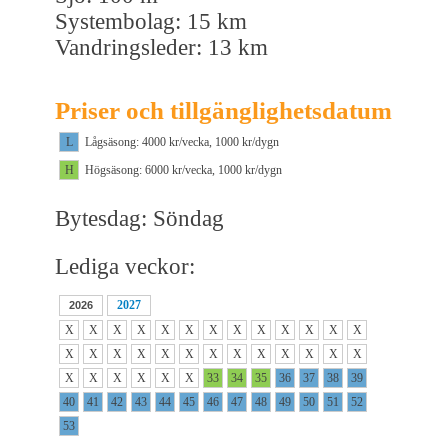
Systembolag: 15 km
Vandringsleder: 13 km
Priser och tillgänglighetsdatum
L
Lågsäsong: 4000 kr/vecka, 1000 kr/dygn
H
Högsäsong: 6000 kr/vecka, 1000 kr/dygn
Bytesdag: Söndag
Lediga veckor:
2027
2026
X
X
X
X
X
X
X
X
X
X
X
X
X
X
X
X
X
X
X
X
X
X
X
X
X
X
X
X
X
X
X
X
33
34
35
36
37
38
39
40
41
42
43
44
45
46
47
48
49
50
51
52
53