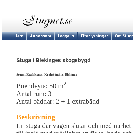
Hem
Annonsera
Logga in
Efterlysningar
Om Stugn
Stuga i Blekinges skogsbygd
Stuga, Karlshamn, Kroksjömåla, Blekinge
2
Boendeyta: 50 m
Antal rum: 3
Antal bäddar: 2 + 1 extrabädd
Beskrivning
En stuga där vägen slutar och med närhet