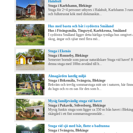
Halahult
Stuga i Karlshamn, Blekinge
Stuga för 2+4 personer uthyres i Halahult, Karlshamn 3 rum
och fullutrustat kök med diskmaskin...
Hus med bastu och båt i sydöstra Småland
Hus i Fösingsmåla, Tingsryd, Karlskrona, Småland
I sydöstra Småland ligger detta härliga rymliga hus omgivet 
skog, ängar och sjöar med flera mö...
Stuga i Ekenäs
Stuga i Ronneby, Blekinge
Semester boende som passar naturälskare Stuga vid havet! 
denna stuga med 100m avstånd till h...
Almagården lantlig miljö
Stuga i Bökemåla, Svängsta, Blekinge
Bekväm och trevlig sommarstuga mitt ute i naturen, här finn
du lugn och ro en oas för den som b...
Mysig familjevänlig stuga vid havet
Stuga i Pukavik, Sölvesborg, Blekinge
Mysig funkis stuga som ligger ca 350 m från havet i Blekin
skärgård i ett fint sommarstugeområde...
Stuga vid sjö med båt, flotte o badtunna
Stuga i Svängsta, Blekinge