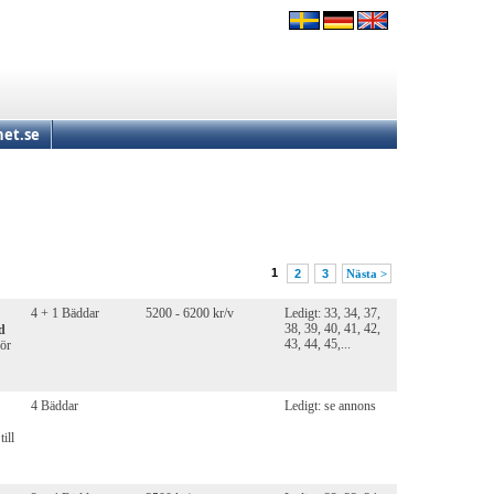
et.se
1
2
3
Nästa >
4 + 1 Bäddar
5200 - 6200 kr/v
Ledigt: 33, 34, 37,
38, 39, 40, 41, 42,
d
43, 44, 45,...
för
4 Bäddar
Ledigt: se annons
ill