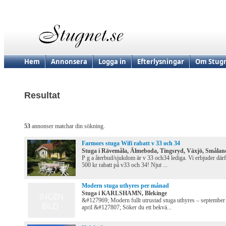
Hem
Annonsera
Logga in
Efterlysningar
Om Stugn
Resultat
53
annonser matchar din sökning.
Farmors stuga Wifi rabatt v 33 och 34
Stuga i Rävemåla, Älmeboda, Tingsryd, Växjö, Smålan
P g a återbud/sjukdom är v 33 och34 lediga. Vi erbjuder där
500 kr rabatt på v33 och 34! Njut ...
Modern stuga uthyres per månad
Stuga i KARLSHAMN, Blekinge
&#127969; Modern fullt utrustad stuga uthyres – september t
april &#127807; Söker du ett bekvä...