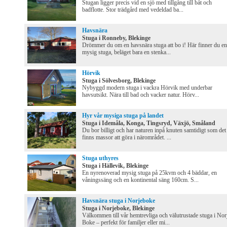
Stugan ligger precis vid en sjö med tillgång till båt och
badflotte. Stor trädgård med vedeldad ba...
Havsnära
Stuga i Ronneby, Blekinge
Drömmer du om en havsnära stuga att bo i! Här finner du en
mysig stuga, beläget bara en stenka...
Hörvik
Stuga i Sölvesborg, Blekinge
Nybyggd modern stuga i vackra Hörvik med underbar
havsutsikt. Nära till bad och vacker natur. Hörv...
Hyr vår mysiga stuga på landet
Stuga i Idemåla, Konga, Tingsryd, Växjö, Småland
Du bor billigt och har naturen inpå knuten samtidigt som det
finns massor att göra i närområdet. ...
Stuga uthyres
Stuga i Hällevik, Blekinge
En nyrenoverad mysig stuga på 25kvm och 4 bäddar, en
våningssäng och en kontinental säng 160cm. S...
Havsnära stuga i Norjeboke
Stuga i Norjeboke, Blekinge
Välkommen till vår hemtrevliga och välutrustade stuga i Nor
Boke – perfekt för familjer eller mi...