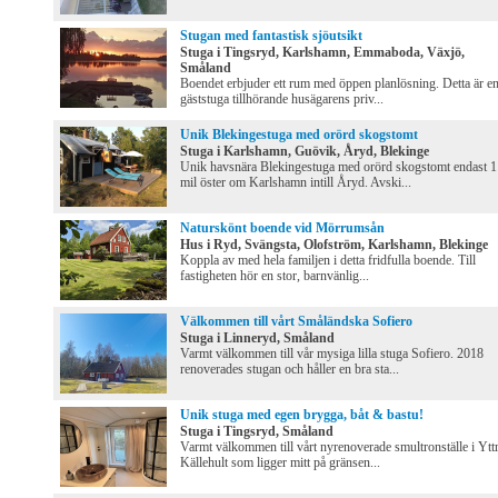
Stugan med fantastisk sjöutsikt
Stuga i Tingsryd, Karlshamn, Emmaboda, Växjö,
Småland
Boendet erbjuder ett rum med öppen planlösning. Detta är e
gäststuga tillhörande husägarens priv...
Unik Blekingestuga med orörd skogstomt
Stuga i Karlshamn, Guövik, Åryd, Blekinge
Unik havsnära Blekingestuga med orörd skogstomt endast 1
mil öster om Karlshamn intill Åryd. Avski...
Naturskönt boende vid Mörrumsån
Hus i Ryd, Svängsta, Olofström, Karlshamn, Blekinge
Koppla av med hela familjen i detta fridfulla boende. Till
fastigheten hör en stor, barnvänlig...
Välkommen till vårt Småländska Sofiero
Stuga i Linneryd, Småland
Varmt välkommen till vår mysiga lilla stuga Sofiero. 2018
renoverades stugan och håller en bra sta...
Unik stuga med egen brygga, båt & bastu!
Stuga i Tingsryd, Småland
Varmt välkommen till vårt nyrenoverade smultronställe i Ytt
Källehult som ligger mitt på gränsen...