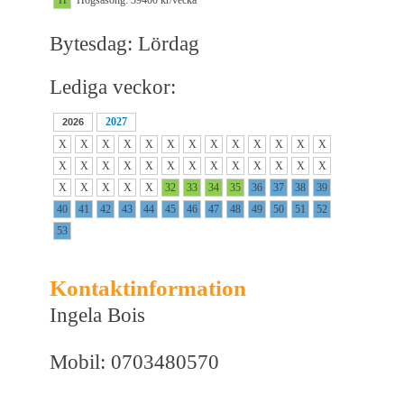
Bytesdag: Lördag
Lediga veckor:
2027
2026
X
X
X
X
X
X
X
X
X
X
X
X
X
X
X
X
X
X
X
X
X
X
X
X
X
X
X
X
X
X
X
32
33
34
35
36
37
38
39
40
41
42
43
44
45
46
47
48
49
50
51
52
53
Kontaktinformation
Ingela Bois
Mobil: 0703480570