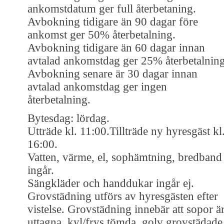
ankomstdatum ger full återbetaning.
Avbokning tidigare än 90 dagar före
ankomst ger 50% återbetalning.
Avbokning tidigare än 60 dagar innan
avtalad ankomstdag ger 25% återbetalning
Avbokning senare är 30 dagar innan
avtalad ankomstdag ger ingen
återbetalning.
Bytesdag: lördag.
Utträde kl. 11:00.Tillträde ny hyresgäst kl
16:00.
Vatten, värme, el, sophämtning, bredband
ingår.
Sängkläder och handdukar ingår ej.
Grovstädning utförs av hyresgästen efter
vistelse. Grovstädning innebär att sopor ä
uttagna, kyl/frys tömda, golv grovstädade