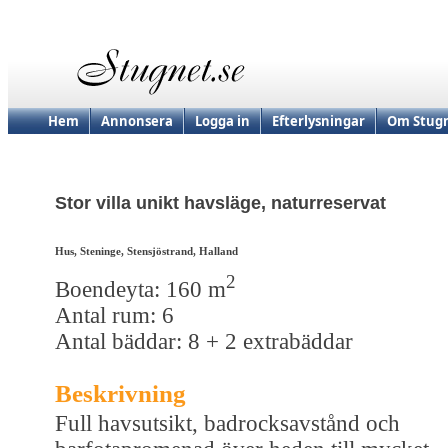
Hem
Annonsera
Logga in
Efterlysningar
Om Stugn
Stor villa unikt havsläge, naturreservat
Hus, Steninge, Stensjöstrand, Halland
2
Boendeyta: 160 m
Antal rum: 6
Antal bäddar: 8 + 2 extrabäddar
Beskrivning
Full havsutsikt, badrocksavstånd och