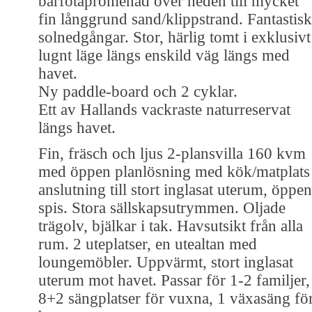
barfotapromenad över heden till mycket
fin långgrund sand/klippstrand. Fantastis
solnedgångar. Stor, härlig tomt i exklusivt
lugnt läge längs enskild väg längs med
havet.
Ny paddle-board och 2 cyklar.
Ett av Hallands vackraste naturreservat
längs havet.
Fin, fräsch och ljus 2-plansvilla 160 kvm
med öppen planlösning med kök/matplats 
anslutning till stort inglasat uterum, öppen
spis. Stora sällskapsutrymmen. Oljade
trägolv, bjälkar i tak. Havsutsikt från alla
rum. 2 uteplatser, en utealtan med
loungemöbler. Uppvärmt, stort inglasat
uterum mot havet. Passar för 1-2 familjer,
8+2 sängplatser för vuxna, 1 växasäng fö