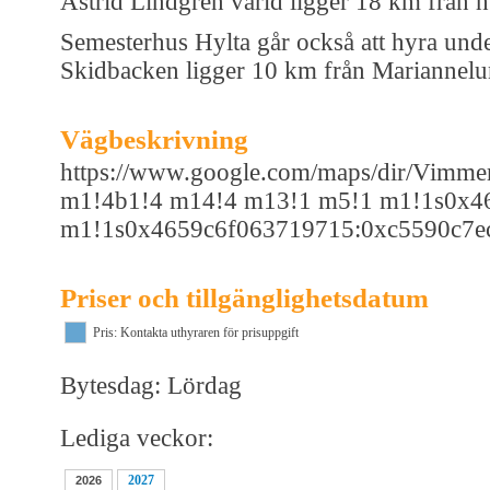
Astrid Lindgren värld ligger 18 km fran h
Semesterhus Hylta går också att hyra und
Skidbacken ligger 10 km från Mariannelund
Vägbeskrivning
https://www.google.com/maps/dir/V
m1!4b1!4 m14!4 m13!1 m5!1 m1!1s0x4
m1!1s0x4659c6f063719715:0xc5590c7e
Priser och tillgänglighetsdatum
Pris: Kontakta uthyraren för prisuppgift
Bytesdag: Lördag
Lediga veckor:
2027
2026