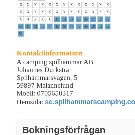
X
X
X
X
X
X
X
X
X
X
X
X
X
X
X
X
X
X
X
X
X
X
X
X
X
X
X
X
X
X
X
32
33
34
35
36
37
38
39
40
41
42
43
44
45
46
47
48
49
50
51
52
53
Kontaktinformation
A camping spilhammar AB
Johannes Durkstra
Spilhammarsvägen, 5
59897 Maiannelund
Mobil: 0705650317
se.spilhammarscamping.co
Hemsida:
Bokningsförfrågan