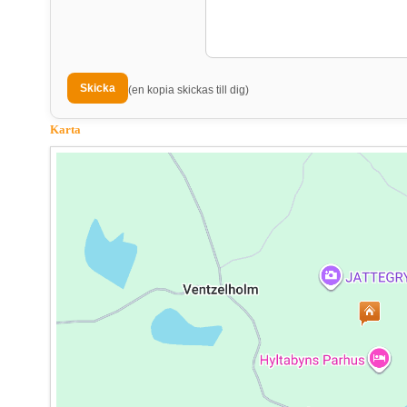
(en kopia skickas till dig)
Karta