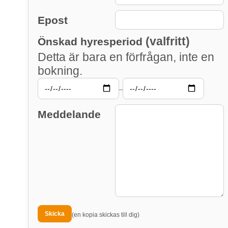
Epost
(valfritt)
Önskad hyresperiod
Detta är bara en förfrågan, inte en
bokning.
–
Meddelande
(en kopia skickas till dig)