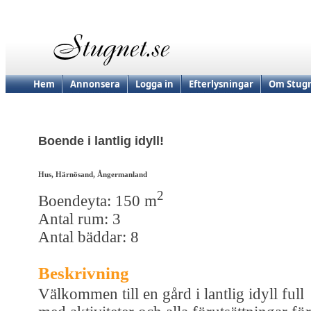
Hem
Annonsera
Logga in
Efterlysningar
Om Stugn
Boende i lantlig idyll!
Hus, Härnösand, Ångermanland
2
Boendeyta: 150 m
Antal rum: 3
Antal bäddar: 8
Beskrivning
Välkommen till en gård i lantlig idyll full