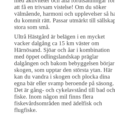
med aktiviteter och alla förutsättningar för
att få en trivsam vistelse! Om du söker
välmående, harmoni och upplevelser så h
du kommit rätt. Passar utmärkt till sällska
stora som små.
Ultrå Hästgård är belägen i en mycket
vacker dalgång ca 15 km väster om
Härnösand. Sjöar och åar i kombination
med öppet odlingslandskap präglar
dalgången och bakom bebyggelsen börjar
skogen, som upptar den största ytan. Här
kan du vandra i skogen och plocka dina
egna bär eller svamp beroende på säsong.
Det är gång- och cykelavstånd till bad oc
fiske. Inom någon mil finns flera
fiskevårdsområden med ädelfisk och
flugfiske.