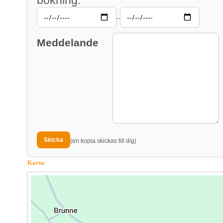
–
Meddelande
(en kopia skickas till dig)
Karta