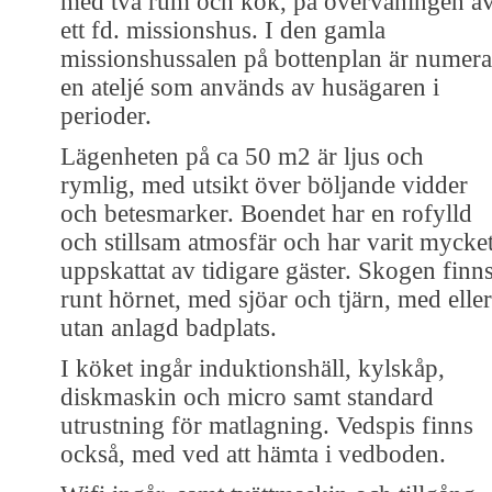
med två rum och kök, på övervåningen a
ett fd. missionshus. I den gamla
missionshussalen på bottenplan är numera
en ateljé som används av husägaren i
perioder.
Lägenheten på ca 50 m2 är ljus och
rymlig, med utsikt över böljande vidder
och betesmarker. Boendet har en rofylld
och stillsam atmosfär och har varit mycke
uppskattat av tidigare gäster. Skogen finn
runt hörnet, med sjöar och tjärn, med eller
utan anlagd badplats.
I köket ingår induktionshäll, kylskåp,
diskmaskin och micro samt standard
utrustning för matlagning. Vedspis finns
också, med ved att hämta i vedboden.