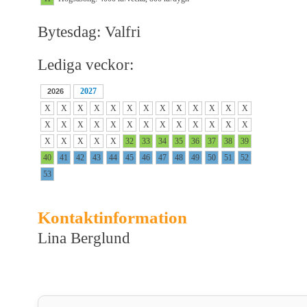
Bytesdag: Valfri
Lediga veckor:
2027
2026
X
X
X
X
X
X
X
X
X
X
X
X
X
X
X
X
X
X
X
X
X
X
X
X
X
X
X
X
X
X
X
32
33
34
35
36
37
38
39
40
41
42
43
44
45
46
47
48
49
50
51
52
53
Kontaktinformation
Lina Berglund